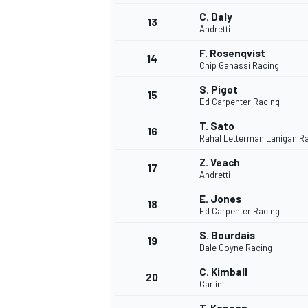
C. Daly
FÓRMULA E
13
Andretti
F. Rosenqvist
14
Chip Ganassi Racing
S. Pigot
15
Ed Carpenter Racing
T. Sato
16
Rahal Letterman Lanigan R
Z. Veach
17
Andretti
E. Jones
18
Ed Carpenter Racing
WRC
S. Bourdais
19
Dale Coyne Racing
C. Kimball
20
Carlin