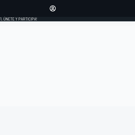
favoritos
Haz que se oiga tu voz
comentando artículos.
1, ÚNETE Y PARTICIPA!
INICIAR SESIÓN
EDICIÓN
LATINOAMÉRICA