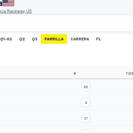
a
eca Raceway, US
Q1-G2
Q2
Q3
PARRILLA
CARRERA
FL
#
TIE
88
9
27