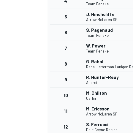
4
Team Penske
J. Hinchcliffe
5
Arrow McLaren SP
S. Pagenaud
6
Team Penske
W. Power
7
Team Penske
NASCAR CUP
G. Rahal
8
Rahal Letterman Lanigan R
R. Hunter-Reay
9
Andretti
M. Chilton
10
Carlin
M. Ericsson
11
Arrow McLaren SP
S. Ferrucci
12
Dale Coyne Racing