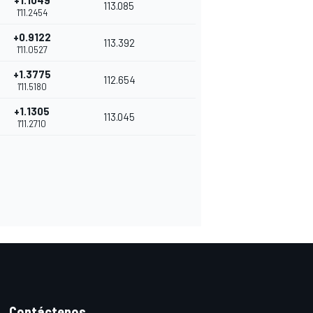
+1.1049
113.085
1'11.2454
+0.9122
113.392
1'11.0527
+1.3775
112.654
1'11.5180
+1.1305
113.045
1'11.2710
Contáctenos