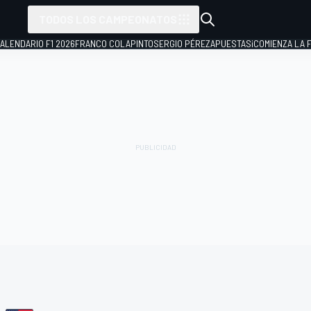
TODOS LOS CAMPEONATOS
ALENDARIO F1 2026
FRANCO COLAPINTO
SERGIO PÉREZ
APUESTAS
¡COMIENZA LA F