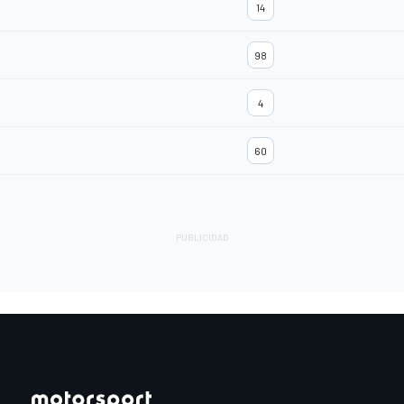
14
98
4
60