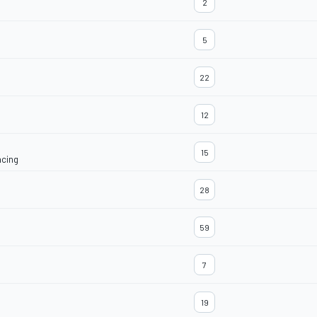
2
5
22
12
15
acing
28
59
7
19