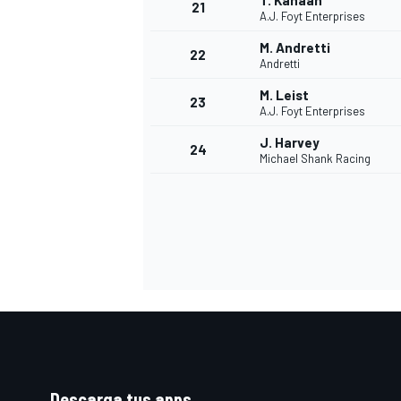
T. Kanaan
21
A.J. Foyt Enterprises
M. Andretti
22
Andretti
M. Leist
23
A.J. Foyt Enterprises
J. Harvey
24
Michael Shank Racing
Descarga tus apps