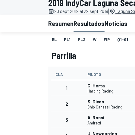
2019 IndyCar Laguna Sec
|
INDYCAR
20 sept 2019 al 22 sept 2019
Laguna S
Resumen
Resultados
Noticias
EL
PL1
PL2
W
FIP
Q1-G1
Parrilla
CLA
PILOTO
C. Herta
1
Harding Racing
MOTOGP
S. Dixon
2
Chip Ganassi Racing
A. Rossi
3
Andretti
J. Newgarden