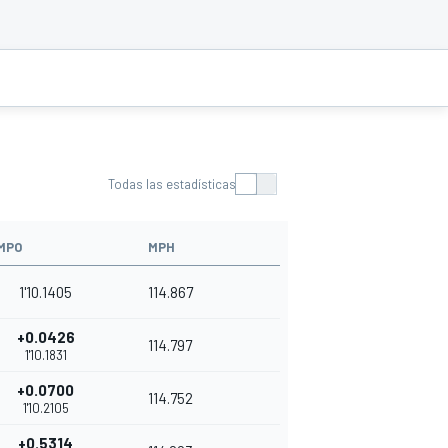
Todas las estadísticas
MPO
MPH
1'10.1405
114.867
+0.0426
114.797
1'10.1831
+0.0700
114.752
1'10.2105
+0.5314