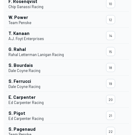
F. Rosenqvist
10
Chip Ganassi Racing
W. Power
12
Team Penske
T. Kanaan
14
A.J. Foyt Enterprises
G. Rahal
15
Rahal Letterman Lanigan Racing
S. Bourdais
18
Dale Coyne Racing
S. Ferrucci
19
Dale Coyne Racing
E. Carpenter
20
Ed Carpenter Racing
S. Pigot
21
Ed Carpenter Racing
S. Pagenaud
22
Team Penske