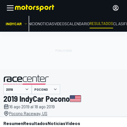
RESULTADOS
INDYCAR
INICIO
NOTICIAS
VIDEOS
CALENDARIO
CLASIF
POCONO
presentado por
2019 IndyCar Pocono
16 ago 2019 al 18 ago 2019
Pocono Raceway, US
Resumen
Resultados
Noticias
Videos