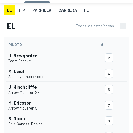
EL
FIP
PARRILLA
CARRERA
FL
EL
Todas las estadísticas
PILOTO
#
J. Newgarden
2
Team Penske
M. Leist
4
A.J. Foyt Enterprises
J. Hinchcliffe
5
Arrow McLaren SP
M. Ericsson
7
Arrow McLaren SP
S. Dixon
9
Chip Ganassi Racing