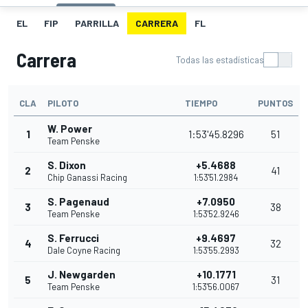
EL
FIP
PARRILLA
CARRERA
FL
Carrera
Todas las estadísticas
CLA
PILOTO
TIEMPO
PUNTOS
W. Power
1
1:53'45.8296
51
Team Penske
S. Dixon
+5.4688
2
41
Chip Ganassi Racing
1:53'51.2984
S. Pagenaud
+7.0950
3
38
Team Penske
1:53'52.9246
S. Ferrucci
+9.4697
4
32
Dale Coyne Racing
1:53'55.2993
J. Newgarden
+10.1771
5
31
Team Penske
1:53'56.0067