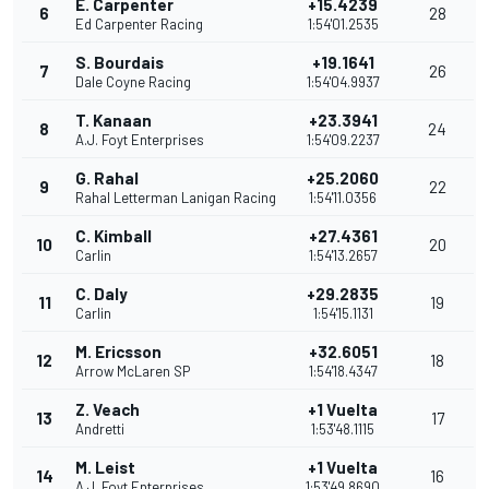
E. Carpenter
+15.4239
6
28
Ed Carpenter Racing
1:54'01.2535
S. Bourdais
+19.1641
7
26
Dale Coyne Racing
1:54'04.9937
T. Kanaan
+23.3941
8
24
A.J. Foyt Enterprises
1:54'09.2237
G. Rahal
+25.2060
9
22
Rahal Letterman Lanigan Racing
1:54'11.0356
C. Kimball
+27.4361
10
20
Carlin
1:54'13.2657
C. Daly
+29.2835
11
19
Carlin
1:54'15.1131
M. Ericsson
+32.6051
12
18
Arrow McLaren SP
1:54'18.4347
Z. Veach
+1 Vuelta
13
17
Andretti
1:53'48.1115
M. Leist
+1 Vuelta
14
16
A.J. Foyt Enterprises
1:53'49.8690