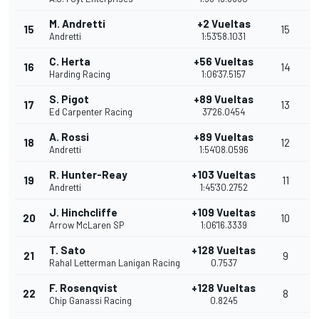
M. Andretti
+2 Vueltas
15
15
Andretti
1:53'58.1031
C. Herta
+56 Vueltas
16
14
Harding Racing
1:06'37.5157
S. Pigot
+89 Vueltas
17
13
Ed Carpenter Racing
37'26.0454
A. Rossi
+89 Vueltas
18
12
Andretti
1:54'08.0596
R. Hunter-Reay
+103 Vueltas
19
11
Andretti
1:45'30.2752
J. Hinchcliffe
+109 Vueltas
20
10
Arrow McLaren SP
1:06'16.3339
T. Sato
+128 Vueltas
21
9
Rahal Letterman Lanigan Racing
0.7537
F. Rosenqvist
+128 Vueltas
22
8
Chip Ganassi Racing
0.8245