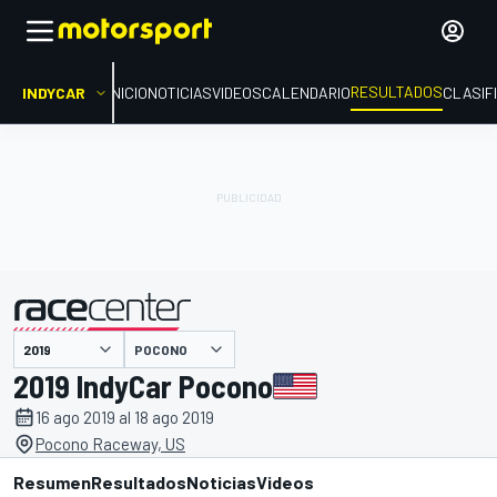
RESULTADOS
INDYCAR
INICIO
NOTICIAS
VIDEOS
CALENDARIO
CLASIF
POCONO
presentado por
2019 IndyCar Pocono
16 ago 2019 al 18 ago 2019
Pocono Raceway, US
Resumen
Resultados
Noticias
Videos