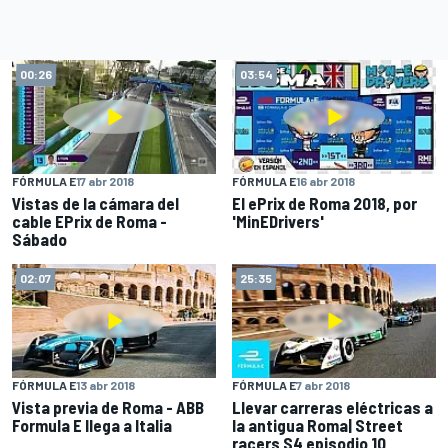
00:26
03:54
FÓRMULA E
17 abr 2018
FÓRMULA E
16 abr 2018
Vistas de la cámara del
El ePrix de Roma 2018, por
cable EPrix de Roma -
'MinEDrivers'
Sábado
02:07
25:35
FÓRMULA E
13 abr 2018
FÓRMULA E
7 abr 2018
Vista previa de Roma - ABB
Llevar carreras eléctricas a
Formula E llega a Italia
la antigua Roma| Street
racers S4 episodio 10