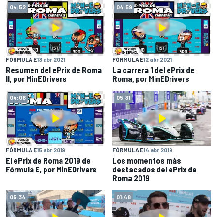
04:52
04:59
FÓRMULA E
13 abr 2021
FÓRMULA E
12 abr 2021
Resumen del ePrix de Roma
La carrera 1 del ePrix de
II, por MinEDrivers
Roma, por MinEDrivers
04:06
05:31
FÓRMULA E
15 abr 2019
FÓRMULA E
14 abr 2019
El ePrix de Roma 2019 de
Los momentos más
Fórmula E, por MinEDrivers
destacados del ePrix de
Roma 2019
05:34
01:48