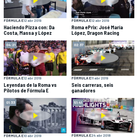
FÓRMULA E
12 abr 2019
FÓRMULA E
12 abr 2019
Haciendo Pizza con: Da
Roma ePrix: José María
Costa, Massa y López
López, Dragon Racing
04:21
02:37
FÓRMULA E
12 abr 2019
FÓRMULA E
11 abr 2019
Leyendas de la Roma vs
Seis carreras, seis
Pilotos de Fórmula E
ganadores
01:33
51:41
FÓRMULA E
24 abr 2018
FÓRMULA E
10 abr 2019