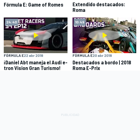
Extendido destacados:
Fórmula E: Game of Romes
Roma
24:40
10:49
FÓRMULA E
22 abr 2018
FÓRMULA E
20 abr 2018
¡Daniel Abt maneja el Audi e-
Destacados a bordo | 2018
tron Vision Gran Turismo!
Roma E-Prix