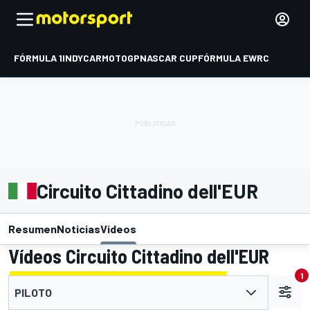
FÓRMULA 1
INDYCAR
MOTOGP
NASCAR CUP
FÓRMULA E
WRC
Circuito Cittadino dell'EUR
Resumen
Noticias
Videos
Vídeos Circuito Cittadino dell'EUR
1
PILOTO