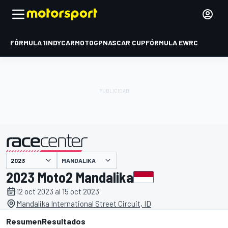
FÓRMULA 1
INDYCAR
MOTOGP
NASCAR CUP
FÓRMULA E
WRC
MANDALIKA
presentado por
2023 Moto2 Mandalika
12 oct 2023 al 15 oct 2023
Mandalika International Street Circuit, ID
Resumen
Resultados