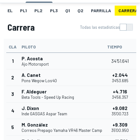
EL
PL1
PL2
PL3
Q1
Q2
PARRILLA
CARRERA
Carrera
Todas las estadísticas
CLA
PILOTO
TIEMPO
P. Acosta
1
34'51.641
Ajo Motorsport
A. Canet
+2.044
2
Pons Wegow Los40
34'53.685
F. Aldeguer
+4.716
3
Beta Tools - Speed Up Racing
34'56.357
J. Dixon
+9.082
4
Inde GASGAS Aspar Team
35'00.723
M. González
+9.309
5
Correos Prepago Yamaha VR46 Master Camp
35'00.950