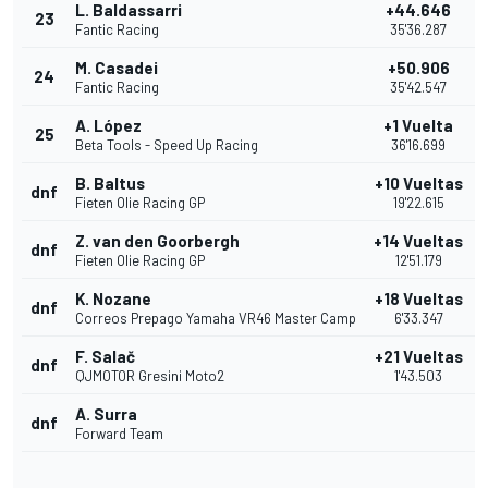
L. Baldassarri
+44.646
23
Fantic Racing
35'36.287
M. Casadei
+50.906
24
Fantic Racing
35'42.547
A. López
+1 Vuelta
25
Beta Tools - Speed Up Racing
36'16.699
B. Baltus
+10 Vueltas
dnf
Fieten Olie Racing GP
19'22.615
Z. van den Goorbergh
+14 Vueltas
dnf
Fieten Olie Racing GP
12'51.179
K. Nozane
+18 Vueltas
dnf
Correos Prepago Yamaha VR46 Master Camp
6'33.347
F. Salač
+21 Vueltas
dnf
QJMOTOR Gresini Moto2
1'43.503
A. Surra
dnf
Forward Team