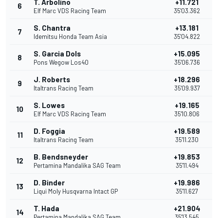
T. Arbolino
+11.721
6
Elf Marc VDS Racing Team
35'03.362
S. Chantra
+13.181
7
Idemitsu Honda Team Asia
35'04.822
S. Garcia Dols
+15.095
8
Pons Wegow Los40
35'06.736
J. Roberts
+18.296
9
Italtrans Racing Team
35'09.937
S. Lowes
+19.165
10
Elf Marc VDS Racing Team
35'10.806
D. Foggia
+19.589
11
Italtrans Racing Team
35'11.230
B. Bendsneyder
+19.853
12
Pertamina Mandalika SAG Team
35'11.494
D. Binder
+19.986
13
Liqui Moly Husqvarna Intact GP
35'11.627
T. Hada
+21.904
14
Pertamina Mandalika SAG Team
35'13.545