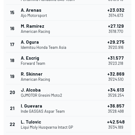
A. Arenas
+23.032
15
Ajo Motorsport
35'14.673
M. Ramírez
+27.129
16
American Racing
35'18.770
A. Ogura
+29.275
17
Idemitsu Honda Team Asia
35'20.916
A. Escrig
+31.577
18
Forward Team
35'23.218
R. Skinner
+32.869
19
American Racing
35'24.510
J. Alcoba
+34.613
20
QJMOTOR Gresini Moto2
35'26.254
I. Guevara
+36.857
21
Inde GASGAS Aspar Team
35'28.498
L. Tulovic
+42.548
22
Liqui Moly Husqvarna Intact GP
35'34.189