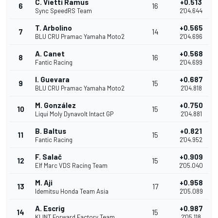
C. Vietti Ramus
+0.513
6
16
Sync SpeedRS Team
2'04.644
T. Arbolino
+0.565
7
14
BLU CRU Pramac Yamaha Moto2
2'04.696
A. Canet
+0.568
8
16
Fantic Racing
2'04.699
I. Guevara
+0.687
9
15
BLU CRU Pramac Yamaha Moto2
2'04.818
M. González
+0.750
10
15
Liqui Moly Dynavolt Intact GP
2'04.881
B. Baltus
+0.821
11
15
Fantic Racing
2'04.952
F. Salač
+0.909
12
15
Elf Marc VDS Racing Team
2'05.040
M. Aji
+0.958
13
17
Idemitsu Honda Team Asia
2'05.089
A. Escrig
+0.987
14
15
KLINT Forward Factory Team
2'05.118