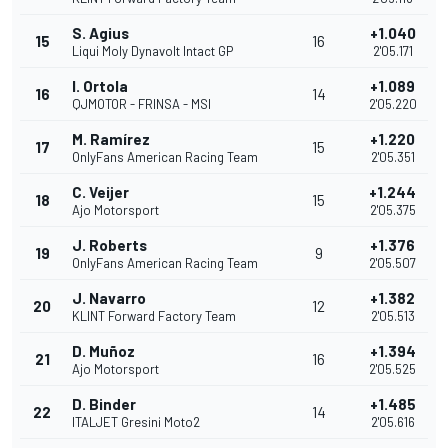
S. Agius
+1.040
15
16
Liqui Moly Dynavolt Intact GP
2'05.171
I. Ortola
+1.089
16
14
QJMOTOR - FRINSA - MSI
2'05.220
M. Ramírez
+1.220
17
15
OnlyFans American Racing Team
2'05.351
C. Veijer
+1.244
18
15
Ajo Motorsport
2'05.375
J. Roberts
+1.376
19
9
OnlyFans American Racing Team
2'05.507
J. Navarro
+1.382
20
12
KLINT Forward Factory Team
2'05.513
D. Muñoz
+1.394
21
16
Ajo Motorsport
2'05.525
D. Binder
+1.485
22
14
ITALJET Gresini Moto2
2'05.616