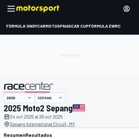
FÓRMULA 1
INDYCAR
MOTOGP
NASCAR CUP
FÓRMULA E
WRC
SEPANG
presentado por
2025 Moto2 Sepang
24 oct 2025 al 26 oct 2025
Sepang International Circuit, MY
Resumen
Resultados