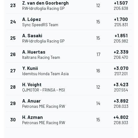
Z. van den Goorbergh
+1.507
23
12
RW-Idrofoglia Racing GP
2'05.638
A. López
+1.700
24
15
Sync SpeedRS Team
2'05.831
A. Sasaki
+1.851
25
15
RW-Idrofoglia Racing GP
2'05.982
A. Huertas
+2.339
26
17
Italtrans Racing Team
2'06.470
Y. Kunii
+3.070
27
16
Idemitsu Honda Team Asia
2'07.201
H. Voight
+3.423
28
12
QJMOTOR - FRINSA - MSI
2'07.554
A. Anuar
+3.892
29
14
Petronas MIE Racing RW
2'08.023
H. Azman
+4.802
30
15
Petronas MIE Racing RW
2'08.933