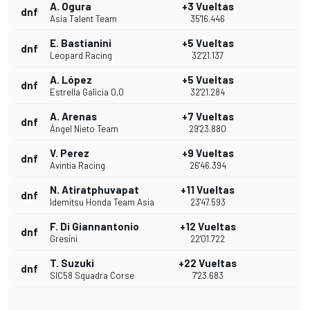
A. Ogura
+3 Vueltas
dnf
Asia Talent Team
35'16.446
E. Bastianini
+5 Vueltas
dnf
Leopard Racing
32'21.137
A. López
+5 Vueltas
dnf
Estrella Galicia 0,0
32'21.284
A. Arenas
+7 Vueltas
dnf
Ángel Nieto Team
29'23.880
V. Perez
+9 Vueltas
dnf
Avintia Racing
26'46.394
N. Atiratphuvapat
+11 Vueltas
dnf
Idemitsu Honda Team Asia
23'47.593
F. Di Giannantonio
+12 Vueltas
dnf
Gresini
22'01.722
T. Suzuki
+22 Vueltas
dnf
SIC58 Squadra Corse
7'23.683