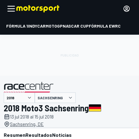
FÓRMULA 1
INDYCAR
MOTOGP
NASCAR CUP
FÓRMULA E
WRC
SACHSENRING
presentado por
2018 Moto3 Sachsenring
13 jul 2018 al 15 jul 2018
Sachsenring, DE
Resumen
Resultados
Noticias