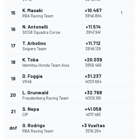
K. Masaki
+10.467
15
1
RBA Racing Team
39'46.894
N. Antonelli
+11.514
16
SIC58 Squadra Corse
39'47.941
T. Arbolino
+11.712
17
Snipers Team
39'48.139
K. Toba
+20.039
18
Idemitsu Honda Team Asia
39'56.466
D. Foggia
+31.237
19
VR46
40'07.664
L. Grunwald
+32.768
20
Freudenberg Racing Team
40'09.195
S. Nepa
+41.058
21
CIP
40'17.485
G. Rodrigo
+3 Vueltas
dnf
RBA Racing Team
35'16.264