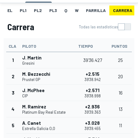
EL
PL1
PL2
PL3
Q
W
PARRILLA
CARRERA
Carrera
Todas las estadísticas
CLA
PILOTO
TIEMPO
PUNTOS
J. Martín
1
39'36.427
25
Gresini
M. Bezzecchi
+2.515
2
20
Prustel GP
39'38.942
J. McPhee
+2.571
3
16
CIP
39'38.998
M. Ramírez
+2.936
4
13
Platinum Bay Real Estate
39'39.363
A. Canet
+3.028
5
11
Estrella Galicia 0,0
39'39.455