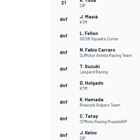
K. Toba
21
CIP
J. Masiá
dnf
KTM
L. Fellon
dnf
SIC58 Squadra Corse
N. Fabio Carraro
dnf
QJMotor Avintia Racing Team
T. Suzuki
dnf
Leopard Racing
D. Holgado
dnf
KTM
K. Hamada
dnf
Rivacold Snipers Team
C. Tatay
dnf
CFMoto Racing PruestelGP
J. Kelso
dnf
CIP