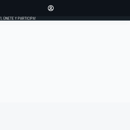
favoritos
Haz que se oiga tu voz
comentando artículos.
1, ÚNETE Y PARTICIPA!
INICIAR SESIÓN
EDICIÓN
LATINOAMÉRICA