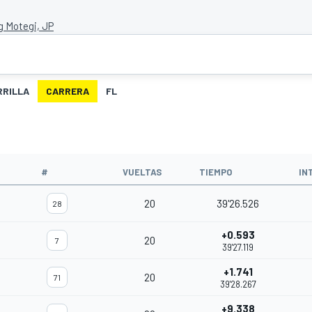
g Motegi, JP
RRILLA
CARRERA
FL
#
VUELTAS
TIEMPO
IN
20
39'26.526
28
+0.593
20
7
39'27.119
+1.741
20
71
39'28.267
+9.338