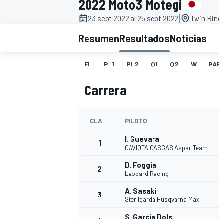
2022 Moto3 Motegi
|
INDYCAR
23 sept 2022 al 25 sept 2022
Twin Rin
Resumen
Resultados
Noticias
EL
PL1
PL2
Q1
Q2
W
PA
Carrera
CLA
PILOTO
I. Guevara
1
GAVIOTA GASGAS Aspar Team
MOTOGP
D. Foggia
2
Leopard Racing
A. Sasaki
3
Sterilgarda Husqvarna Max
S. Garcia Dols