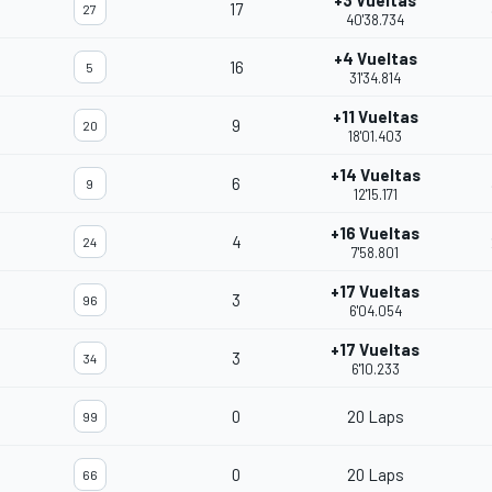
+3 Vueltas
17
27
40'38.734
+4 Vueltas
16
5
31'34.814
+11 Vueltas
9
20
18'01.403
+14 Vueltas
6
9
12'15.171
+16 Vueltas
4
24
7'58.801
+17 Vueltas
3
96
6'04.054
+17 Vueltas
3
34
6'10.233
0
20 Laps
99
0
20 Laps
66