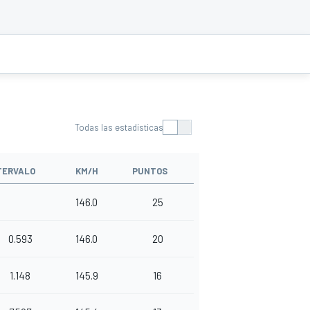
Todas las estadísticas
TERVALO
KM/H
PUNTOS
146.0
25
0.593
146.0
20
1.148
145.9
16