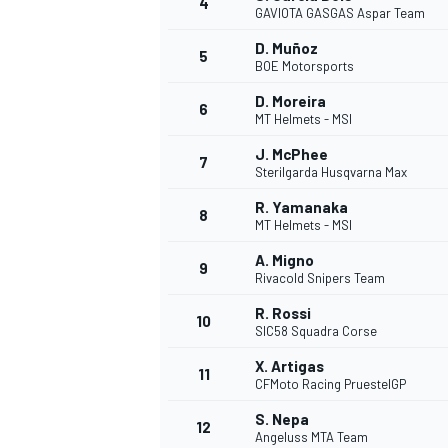
4
GAVIOTA GASGAS Aspar Team
D. Muñoz
5
BOE Motorsports
D. Moreira
6
MT Helmets - MSI
J. McPhee
7
Sterilgarda Husqvarna Max
NASCAR CUP
R. Yamanaka
8
MT Helmets - MSI
A. Migno
9
Rivacold Snipers Team
R. Rossi
10
SIC58 Squadra Corse
X. Artigas
11
CFMoto Racing PruestelGP
S. Nepa
12
Angeluss MTA Team