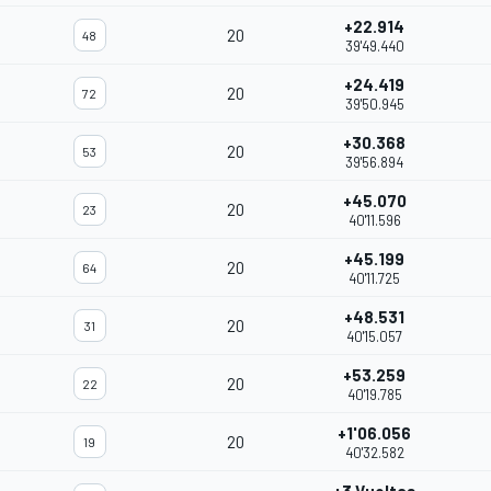
+22.914
20
48
39'49.440
+24.419
20
72
39'50.945
+30.368
20
53
39'56.894
+45.070
20
23
40'11.596
+45.199
20
64
40'11.725
+48.531
20
31
40'15.057
+53.259
20
22
40'19.785
+1'06.056
20
19
40'32.582