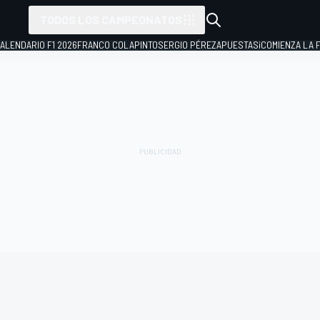
TODOS LOS CAMPEONATOS
ALENDARIO F1 2026
FRANCO COLAPINTO
SERGIO PÉREZ
APUESTAS
¡COMIENZA LA F