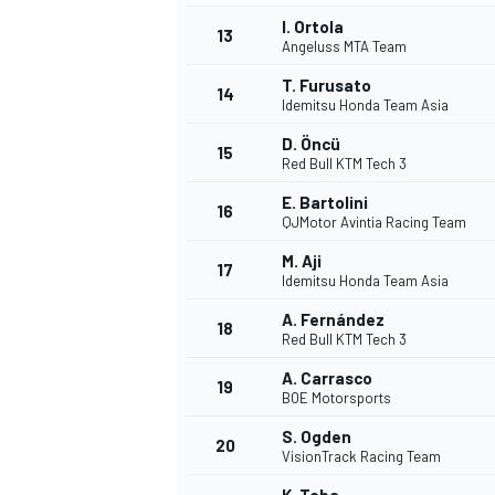
I. Ortola
FÓRMULA E
13
Angeluss MTA Team
T. Furusato
14
Idemitsu Honda Team Asia
D. Öncü
15
Red Bull KTM Tech 3
E. Bartolini
16
QJMotor Avintia Racing Team
M. Aji
17
Idemitsu Honda Team Asia
A. Fernández
18
Red Bull KTM Tech 3
WRC
A. Carrasco
19
BOE Motorsports
S. Ogden
20
VisionTrack Racing Team