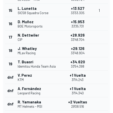
L. Lunetta
+13.527
15
1
SIC58 Squadra Corse
33'33.305
D. Muñoz
+15.953
16
BOE Motorsports
33'35.731
N. Dettwiler
+28.926
17
CIP
33'48.704
J. Whatley
+29.126
18
MLav Racing
33'48.904
T. Buasri
+34.620
19
Idemitsu Honda Team Asia
33'54.398
V. Perez
+1 Vuelta
dnf
KTM
31'14.243
A. Fernández
+1 Vuelta
dnf
Leopard Racing
31'14.340
R. Yamanaka
+2 Vueltas
dnf
MT Helmets - MSI
29'08.516