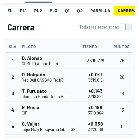
EL
PL1
PL2
PL3
Q1
Q2
PARRILLA
CARRERA
Carrera
Todas las estadísticas
CLA
PILOTO
TIEMPO
PUNTOS
D. Alonso
1
33'19.778
25
CFMOTO Aspar Team
D. Holgado
+0.041
2
20
Red Bull GASGAS Tech3
33'19.819
T. Furusato
+0.143
3
16
Idemitsu Honda Team Asia
33'19.921
R. Rossi
+0.186
4
13
CIP
33'19.964
C. Veijer
+0.338
5
11
Liqui Moly Husqvarna Intact GP
33'20.116