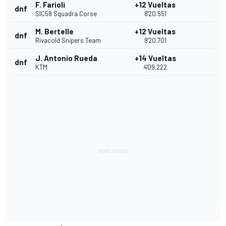
F. Farioli
+12 Vueltas
dnf
SIC58 Squadra Corse
8'20.551
M. Bertelle
+12 Vueltas
dnf
Rivacold Snipers Team
8'20.701
J. Antonio Rueda
+14 Vueltas
dnf
KTM
4'09.222