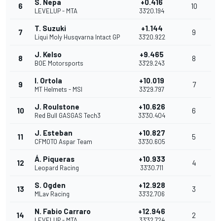
S. Nepa
+0.416
6
10
LEVELUP - MTA
33'20.194
T. Suzuki
+1.144
7
9
Liqui Moly Husqvarna Intact GP
33'20.922
J. Kelso
+9.465
8
8
BOE Motorsports
33'29.243
I. Ortola
+10.019
9
7
MT Helmets - MSI
33'29.797
J. Roulstone
+10.626
10
6
Red Bull GASGAS Tech3
33'30.404
J. Esteban
+10.827
11
5
CFMOTO Aspar Team
33'30.605
Á. Piqueras
+10.933
12
4
Leopard Racing
33'30.711
S. Ogden
+12.928
13
3
MLav Racing
33'32.706
N. Fabio Carraro
+12.946
14
2
LEVELUP - MTA
33'32.724