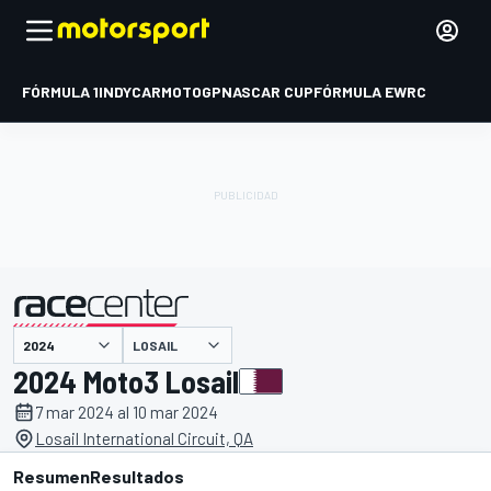
FÓRMULA 1
INDYCAR
MOTOGP
NASCAR CUP
FÓRMULA E
WRC
LOSAIL
presentado por
2024 Moto3 Losail
7 mar 2024 al 10 mar 2024
Losail International Circuit, QA
Resumen
Resultados