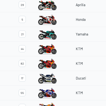
Aprilia
29
Honda
5
Yamaha
21
KTM
44
KTM
82
Ducati
17
KTM
55