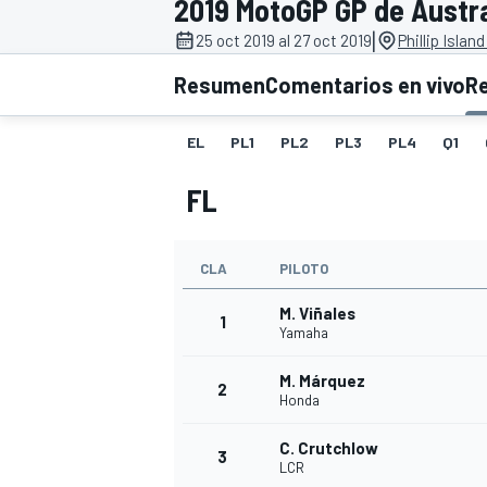
2019 MotoGP GP de Austra
|
INDYCAR
25 oct 2019 al 27 oct 2019
Phillip Islan
Resumen
Comentarios en vivo
R
EL
PL1
PL2
PL3
PL4
Q1
FL
CLA
PILOTO
M. Viñales
1
Yamaha
MOTOGP
M. Márquez
2
Honda
C. Crutchlow
3
LCR