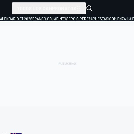
TODOS LOS CAMPEONATOS
ALENDARIO F1 2026
FRANCO COLAPINTO
SERGIO PÉREZ
APUESTAS
¡COMIENZA LA F