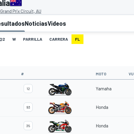
lia
d Grand Prix Circuit, AU
esultados
Noticias
Videos
Q2
W
PARRILLA
CARRERA
FL
#
MOTO
VU
Yamaha
12
Honda
93
Honda
35