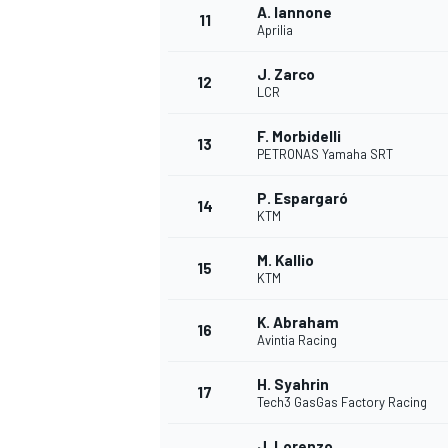
A. Iannone
11
FÓRMULA E
Aprilia
J. Zarco
12
LCR
F. Morbidelli
13
PETRONAS Yamaha SRT
P. Espargaró
14
KTM
M. Kallio
15
KTM
K. Abraham
WRC
16
Avintia Racing
H. Syahrin
17
Tech3 GasGas Factory Racing
J. Lorenzo