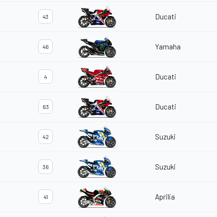
Ducati
43
Yamaha
46
Ducati
4
Ducati
63
Suzuki
42
Suzuki
36
Aprilia
41