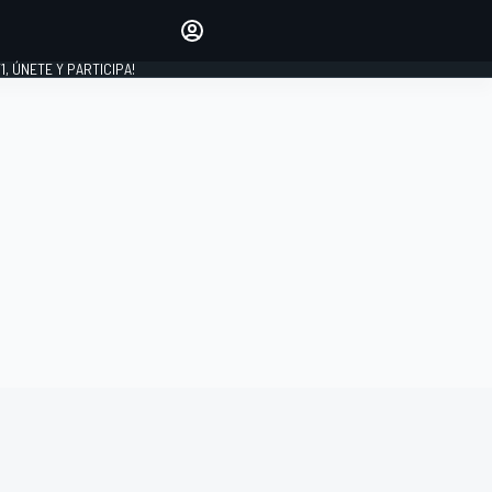
favoritos
Haz que se oiga tu voz
comentando artículos.
1, ÚNETE Y PARTICIPA!
INICIAR SESIÓN
EDICIÓN
LATINOAMÉRICA