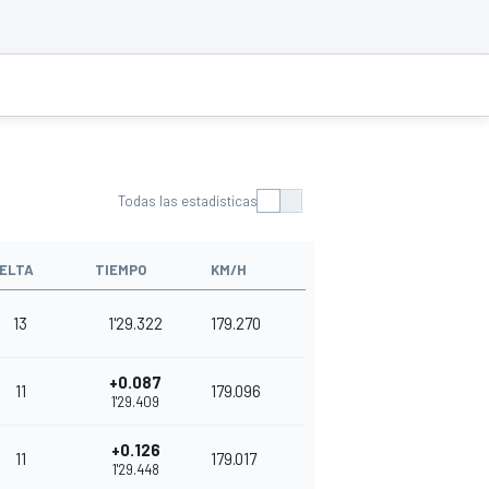
Todas las estadísticas
ELTA
TIEMPO
KM/H
13
1'29.322
179.270
+0.087
11
179.096
1'29.409
+0.126
11
179.017
1'29.448