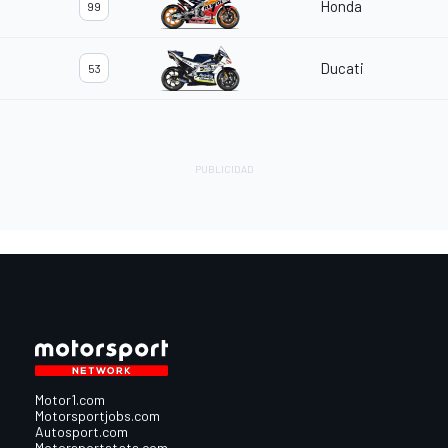
Honda
99
Ducati
53
Motor1.com
Motorsportjobs.com
Autosport.com
Motorsportstats.com