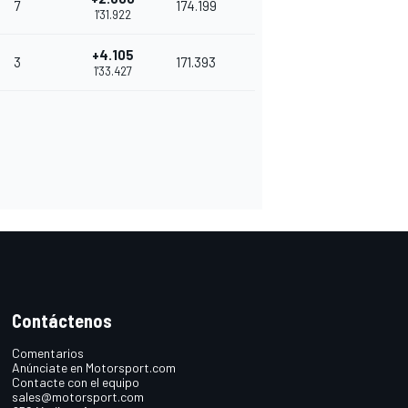
7
174.199
1'31.922
+4.105
3
171.393
1'33.427
Contáctenos
Comentarios
Anúnciate en Motorsport.com
Contacte con el equipo
sales@motorsport.com