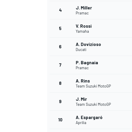
J. Miller
4
Pramac
V. Rossi
5
Yamaha
A. Dovizioso
6
Ducati
NASCAR CUP
P. Bagnaia
7
Pramac
A. Rins
8
Team Suzuki MotoGP
J. Mir
9
Team Suzuki MotoGP
A. Espargaró
10
Aprilia