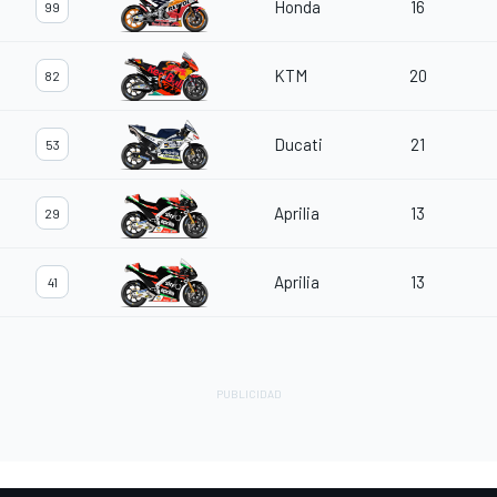
Honda
16
99
KTM
20
82
Ducati
21
53
Aprilia
13
29
Aprilia
13
41