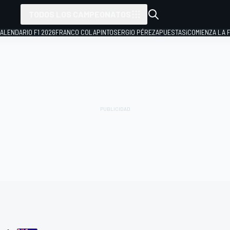
TODOS LOS CAMPEONATOS
ALENDARIO F1 2026
FRANCO COLAPINTO
SERGIO PÉREZ
APUESTAS
¡COMIENZA LA F