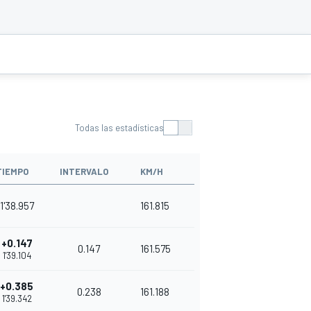
Todas las estadísticas
TIEMPO
INTERVALO
KM/H
1'38.957
161.815
+0.147
0.147
161.575
1'39.104
+0.385
0.238
161.188
1'39.342