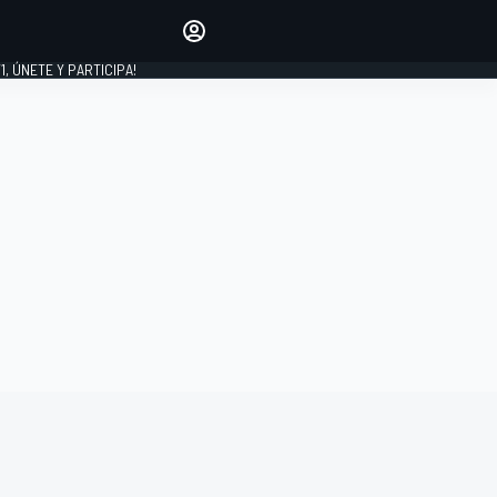
favoritos
Haz que se oiga tu voz
comentando artículos.
1, ÚNETE Y PARTICIPA!
INICIAR SESIÓN
EDICIÓN
LATINOAMÉRICA