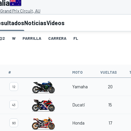
lia
d Grand Prix Circuit, AU
esultados
Noticias
Videos
Q2
W
PARRILLA
CARRERA
FL
#
MOTO
VUELTAS
Yamaha
20
12
Ducati
15
43
Honda
17
93