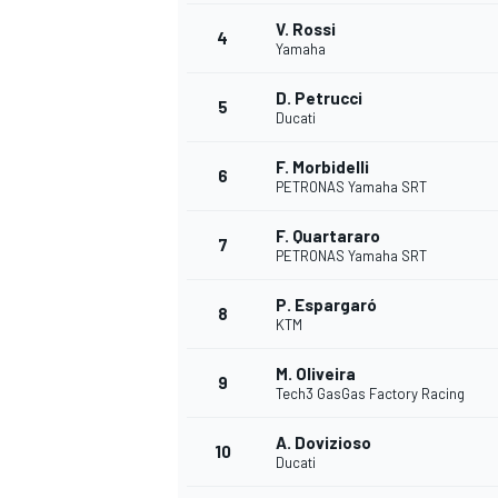
V. Rossi
4
Yamaha
D. Petrucci
5
Ducati
F. Morbidelli
6
PETRONAS Yamaha SRT
NASCAR CUP
F. Quartararo
7
PETRONAS Yamaha SRT
P. Espargaró
8
KTM
M. Oliveira
9
Tech3 GasGas Factory Racing
A. Dovizioso
10
Ducati