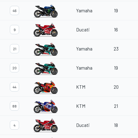
Yamaha
19
46
Ducati
16
9
Yamaha
23
21
Yamaha
19
20
KTM
20
44
KTM
21
88
Ducati
18
4