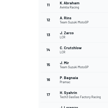
K. Abraham
11
FÓRMULA E
Avintia Racing
A. Rins
12
Team Suzuki MotoGP
J. Zarco
13
LCR
C. Crutchlow
14
LCR
J. Mir
15
Team Suzuki MotoGP
P. Bagnaia
WRC
16
Pramac
H. Syahrin
17
Tech3 GasGas Factory Racing
J. Lorenzo