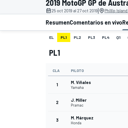
2019 MotoGP GP de Austra
|
INDYCAR
25 oct 2019 al 27 oct 2019
Phillip Islan
Resumen
Comentarios en vivo
R
EL
PL1
PL2
PL3
PL4
Q1
PL1
CLA
PILOTO
M. Viñales
1
Yamaha
MOTOGP
J. Miller
2
Pramac
M. Márquez
3
Honda