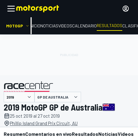
RESULTADOS
MOTOGP
INICIO
NOTICIAS
VIDEOS
CALENDARIO
CLASIF
GP DE AUSTRALIA
presentado por
2019 MotoGP GP de Australia
25 oct 2019 al 27 oct 2019
Phillip Island Grand Prix Circuit, AU
Resumen
Comentarios en vivo
Resultados
Noticias
Videos