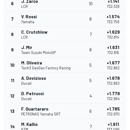
J. Zarco
+1.141
6
10
LCR
1'32.326
V. Rossi
+1.574
7
8
Yamaha
1'32.759
C. Crutchlow
+1.629
8
7
LCR
1'32.814
J. Mir
+1.631
9
8
Team Suzuki MotoGP
1'32.816
M. Oliveira
+1.677
10
5
Tech3 GasGas Factory Racing
1'32.862
A. Dovizioso
+1.678
11
5
Ducati
1'32.863
D. Petrucci
+1.779
12
4
Ducati
1'32.964
F. Quartararo
+1.785
13
6
PETRONAS Yamaha SRT
1'32.970
M. Kallio
+1.911
14
7
KTM
1'33.096