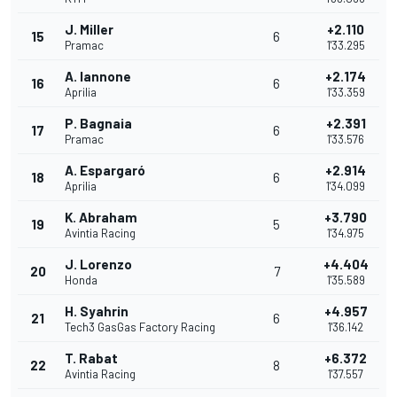
J. Miller
+2.110
15
6
Pramac
1'33.295
A. Iannone
+2.174
16
6
Aprilia
1'33.359
P. Bagnaia
+2.391
17
6
Pramac
1'33.576
A. Espargaró
+2.914
18
6
Aprilia
1'34.099
K. Abraham
+3.790
19
5
Avintia Racing
1'34.975
J. Lorenzo
+4.404
20
7
Honda
1'35.589
H. Syahrin
+4.957
21
6
Tech3 GasGas Factory Racing
1'36.142
T. Rabat
+6.372
22
8
Avintia Racing
1'37.557