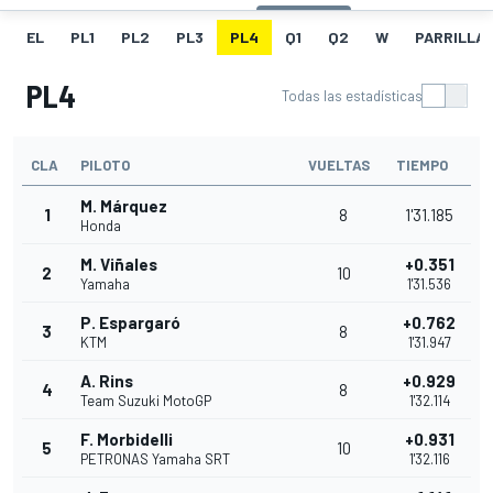
EL
PL1
PL2
PL3
PL4
Q1
Q2
W
PARRILLA
PL4
Todas las estadísticas
CLA
PILOTO
VUELTAS
TIEMPO
M. Márquez
1
8
1'31.185
Honda
M. Viñales
+0.351
2
10
Yamaha
1'31.536
P. Espargaró
+0.762
3
8
KTM
1'31.947
A. Rins
+0.929
4
8
Team Suzuki MotoGP
1'32.114
F. Morbidelli
+0.931
5
10
PETRONAS Yamaha SRT
1'32.116