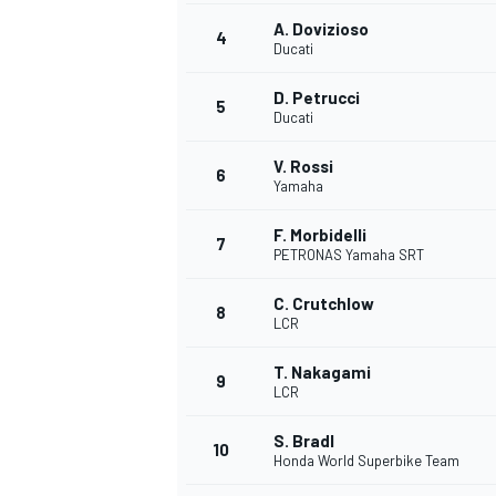
A. Dovizioso
4
Ducati
D. Petrucci
5
Ducati
V. Rossi
6
Yamaha
NASCAR CUP
F. Morbidelli
7
PETRONAS Yamaha SRT
C. Crutchlow
8
LCR
T. Nakagami
9
LCR
S. Bradl
10
Honda World Superbike Team