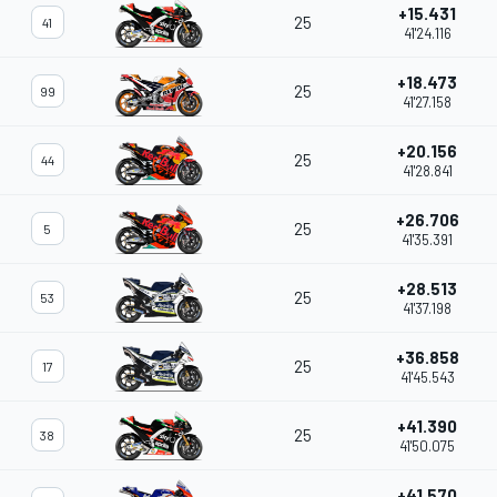
+15.431
25
41
41'24.116
+18.473
25
99
41'27.158
+20.156
25
44
41'28.841
+26.706
25
5
41'35.391
+28.513
25
53
41'37.198
+36.858
25
17
41'45.543
+41.390
25
38
41'50.075
+41.570