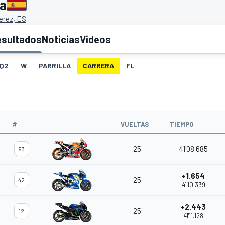
ña
erez, ES
esultados
Noticias
Videos
Q2
W
PARRILLA
CARRERA
FL
#
VUELTAS
TIEMPO
25
41'08.685
93
+1.654
25
42
41'10.339
+2.443
25
12
41'11.128