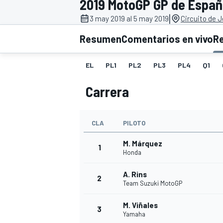
2019 MotoGP GP de Espa
|
INDYCAR
3 may 2019 al 5 may 2019
Circuito de J
Resumen
Comentarios en vivo
R
EL
PL1
PL2
PL3
PL4
Q1
Carrera
CLA
PILOTO
M. Márquez
1
Honda
MOTOGP
A. Rins
2
Team Suzuki MotoGP
M. Viñales
3
Yamaha