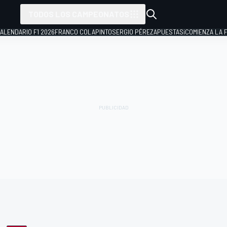
TODOS LOS CAMPEONATOS
ALENDARIO F1 2026
FRANCO COLAPINTO
SERGIO PÉREZ
APUESTAS
¡COMIENZA LA F