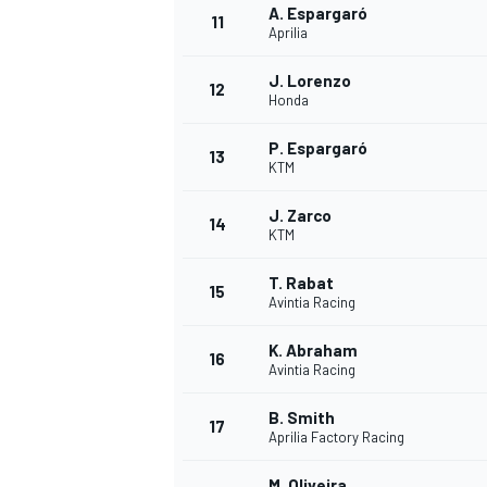
A. Espargaró
11
FÓRMULA E
Aprilia
J. Lorenzo
12
Honda
P. Espargaró
13
KTM
J. Zarco
14
KTM
T. Rabat
15
Avintia Racing
K. Abraham
WRC
16
Avintia Racing
B. Smith
17
Aprilia Factory Racing
M. Oliveira