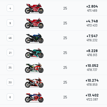
+2.804
25
4
41'11.489
+4.748
25
9
41'13.433
+7.547
25
46
41'16.232
+8.228
25
21
41'16.913
+10.052
25
35
41'18.737
+10.274
25
30
41'18.959
+13.402
25
6
41'22.087