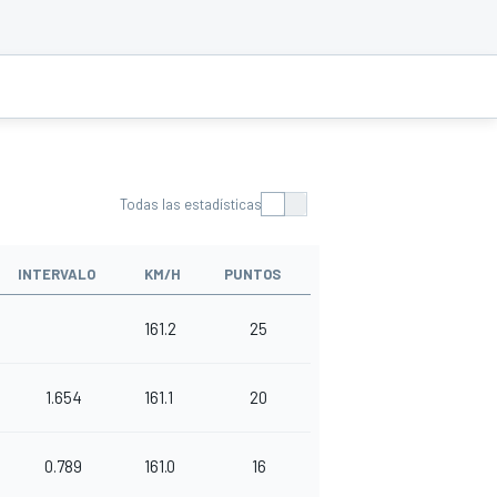
Todas las estadísticas
INTERVALO
KM/H
PUNTOS
161.2
25
1.654
161.1
20
0.789
161.0
16