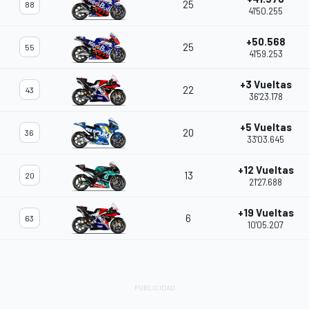
25
88
41'50.255
+50.568
25
55
41'59.253
+3 Vueltas
22
43
36'23.178
+5 Vueltas
20
36
33'03.645
+12 Vueltas
13
20
21'27.688
+19 Vueltas
6
63
10'05.207