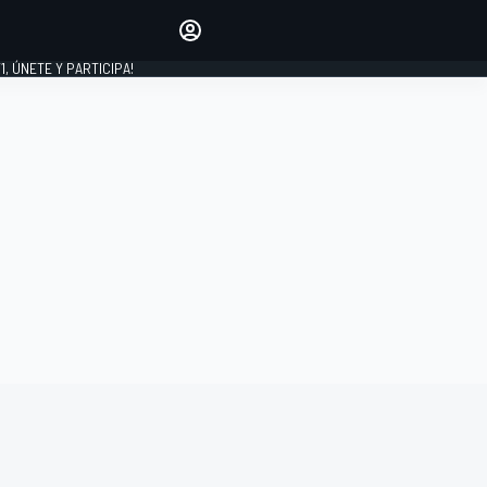
favoritos
Haz que se oiga tu voz
comentando artículos.
1, ÚNETE Y PARTICIPA!
INICIAR SESIÓN
EDICIÓN
LATINOAMÉRICA