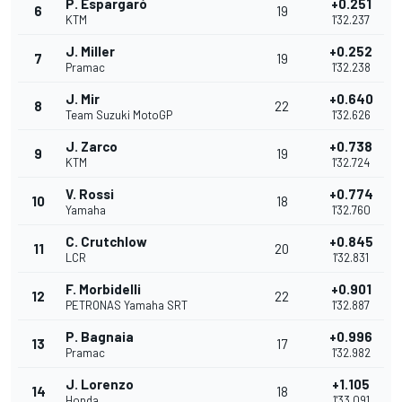
P. Espargaró
+0.251
6
19
KTM
1'32.237
J. Miller
+0.252
7
19
Pramac
1'32.238
J. Mir
+0.640
8
22
Team Suzuki MotoGP
1'32.626
J. Zarco
+0.738
9
19
KTM
1'32.724
V. Rossi
+0.774
10
18
Yamaha
1'32.760
C. Crutchlow
+0.845
11
20
LCR
1'32.831
F. Morbidelli
+0.901
12
22
PETRONAS Yamaha SRT
1'32.887
P. Bagnaia
+0.996
13
17
Pramac
1'32.982
J. Lorenzo
+1.105
14
18
Honda
1'33.091