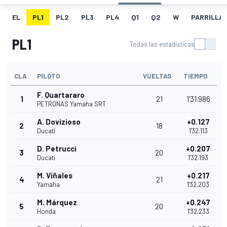
EL
PL1
PL2
PL3
PL4
Q1
Q2
W
PARRILLA
PL1
Todas las estadísticas
CLA
PILOTO
VUELTAS
TIEMPO
F. Quartararo
1
21
1'31.986
PETRONAS Yamaha SRT
A. Dovizioso
+0.127
2
18
Ducati
1'32.113
D. Petrucci
+0.207
3
20
Ducati
1'32.193
M. Viñales
+0.217
4
21
Yamaha
1'32.203
M. Márquez
+0.247
5
20
Honda
1'32.233