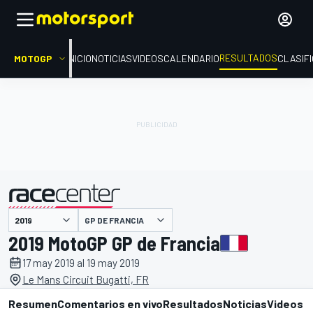
RESULTADOS
MOTOGP
INICIO
NOTICIAS
VIDEOS
CALENDARIO
CLASIF
GP DE FRANCIA
presentado por
2019 MotoGP GP de Francia
17 may 2019 al 19 may 2019
Le Mans Circuit Bugatti, FR
Resumen
Comentarios en vivo
Resultados
Noticias
Videos