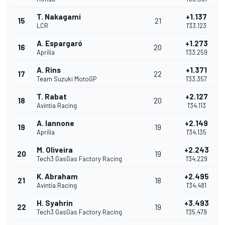
T. Nakagami
+1.137
15
21
LCR
1'33.123
A. Espargaró
+1.273
16
20
Aprilia
1'33.259
A. Rins
+1.371
17
22
Team Suzuki MotoGP
1'33.357
T. Rabat
+2.127
18
20
Avintia Racing
1'34.113
A. Iannone
+2.149
19
19
Aprilia
1'34.135
M. Oliveira
+2.243
20
19
Tech3 GasGas Factory Racing
1'34.229
K. Abraham
+2.495
21
18
Avintia Racing
1'34.481
H. Syahrin
+3.493
22
19
Tech3 GasGas Factory Racing
1'35.479