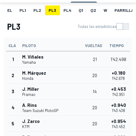
EL
PL1
PL2
PL3
PL4
Q1
Q2
W
PARRILLA
PL3
Todas las estadísticas
CLA
PILOTO
VUELTAS
TIEMPO
M. Viñales
1
21
1'42.498
Yamaha
M. Márquez
+0.180
2
20
Honda
1'42.678
J. Miller
+0.453
3
14
Pramac
1'42.951
A. Rins
+0.940
4
20
Team Suzuki MotoGP
1'43.438
J. Zarco
+0.954
5
20
KTM
1'43.452