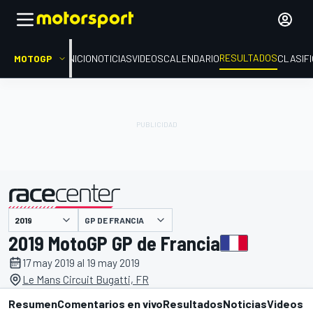
RESULTADOS
MOTOGP
INICIO
NOTICIAS
VIDEOS
CALENDARIO
CLASIF
GP DE FRANCIA
presentado por
2019 MotoGP GP de Francia
17 may 2019 al 19 may 2019
Le Mans Circuit Bugatti, FR
Resumen
Comentarios en vivo
Resultados
Noticias
Videos