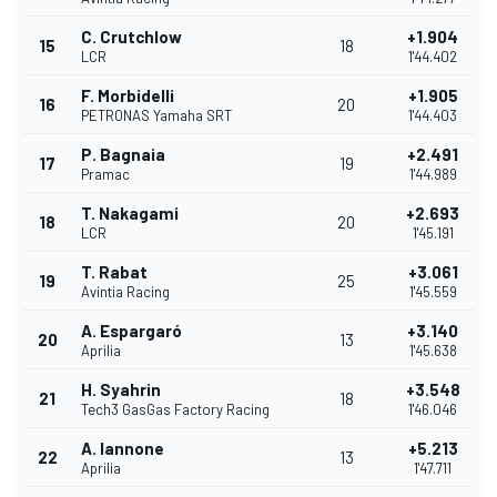
C. Crutchlow
+1.904
15
18
LCR
1'44.402
F. Morbidelli
+1.905
16
20
PETRONAS Yamaha SRT
1'44.403
P. Bagnaia
+2.491
17
19
Pramac
1'44.989
T. Nakagami
+2.693
18
20
LCR
1'45.191
T. Rabat
+3.061
19
25
Avintia Racing
1'45.559
A. Espargaró
+3.140
20
13
Aprilia
1'45.638
H. Syahrin
+3.548
21
18
Tech3 GasGas Factory Racing
1'46.046
A. Iannone
+5.213
22
13
Aprilia
1'47.711