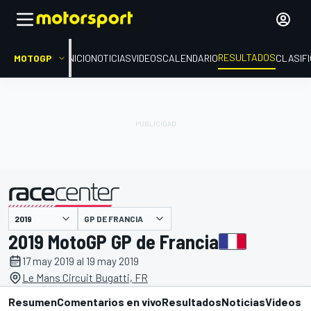
RESULTADOS
MOTOGP
INICIO
NOTICIAS
VIDEOS
CALENDARIO
CLASIF
GP DE FRANCIA
presentado por
2019 MotoGP GP de Francia
17 may 2019 al 19 may 2019
Le Mans Circuit Bugatti, FR
Resumen
Comentarios en vivo
Resultados
Noticias
Videos