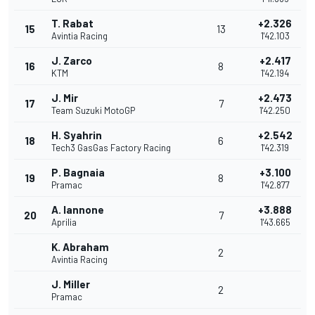
T. Rabat
+2.326
15
13
Avintia Racing
1'42.103
J. Zarco
+2.417
16
8
KTM
1'42.194
J. Mir
+2.473
17
7
Team Suzuki MotoGP
1'42.250
H. Syahrin
+2.542
18
6
Tech3 GasGas Factory Racing
1'42.319
P. Bagnaia
+3.100
19
8
Pramac
1'42.877
A. Iannone
+3.888
20
7
Aprilia
1'43.665
K. Abraham
2
Avintia Racing
J. Miller
2
Pramac