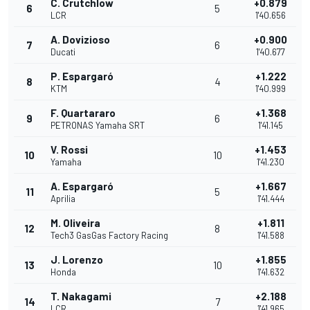
C. Crutchlow
+0.879
6
5
LCR
1'40.656
A. Dovizioso
+0.900
7
6
Ducati
1'40.677
P. Espargaró
+1.222
8
4
KTM
1'40.999
F. Quartararo
+1.368
9
6
PETRONAS Yamaha SRT
1'41.145
V. Rossi
+1.453
10
10
Yamaha
1'41.230
A. Espargaró
+1.667
11
5
Aprilia
1'41.444
M. Oliveira
+1.811
12
8
Tech3 GasGas Factory Racing
1'41.588
J. Lorenzo
+1.855
13
10
Honda
1'41.632
T. Nakagami
+2.188
14
7
LCR
1'41.965