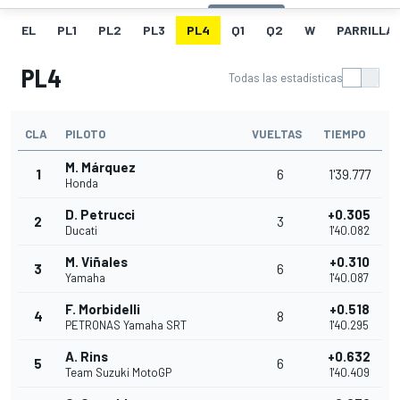
EL
PL1
PL2
PL3
PL4
Q1
Q2
W
PARRILLA
PL4
Todas las estadísticas
CLA
PILOTO
VUELTAS
TIEMPO
M. Márquez
1
6
1'39.777
Honda
D. Petrucci
+0.305
2
3
Ducati
1'40.082
M. Viñales
+0.310
3
6
Yamaha
1'40.087
F. Morbidelli
+0.518
4
8
PETRONAS Yamaha SRT
1'40.295
A. Rins
+0.632
5
6
Team Suzuki MotoGP
1'40.409