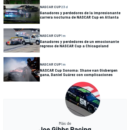
NASCAR CUP
23 d
Ganadores y perdedores de la impresionante
carrera nocturna de NASCAR Cup en Atlanta
NASCAR CUP
1 m
Ganadores y perdedores de un emocionante
regreso de NASCAR Cup a Chicagoland
NASCAR CUP
1 m
NASCAR Cup Sonoma: Shane van Gisbergen
gana, Daniel Suárez con complicaciones
Más de
Joe Gibbs Racing