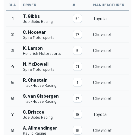
CLA
DRIVER
#
MANUFACTURER
T. Gibbs
1
Toyota
54
Joe Gibbs Racing
C. Hocevar
2
Chevrolet
77
Spire Motorsports
K. Larson
3
Chevrolet
5
Hendrick Motorsports
M. McDowell
4
Chevrolet
71
Spire Motorsports
R. Chastain
5
Chevrolet
1
TrackHouse Racing
S. van Gisbergen
6
Chevrolet
97
TrackHouse Racing
C. Briscoe
7
Toyota
19
Joe Gibbs Racing
A. Allmendinger
8
Chevrolet
16
Kaulig Racing