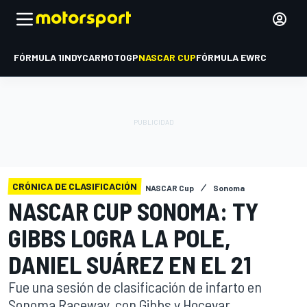
FÓRMULA 1
INDYCAR
MOTOGP
NASCAR CUP
FÓRMULA E
WRC
CRÓNICA DE CLASIFICACIÓN
NASCAR Cup
Sonoma
NASCAR CUP SONOMA: TY
GIBBS LOGRA LA POLE,
DANIEL SUÁREZ EN EL 21
Fue una sesión de clasificación de infarto en
Sonoma Raceway, con Gibbs y Hocevar