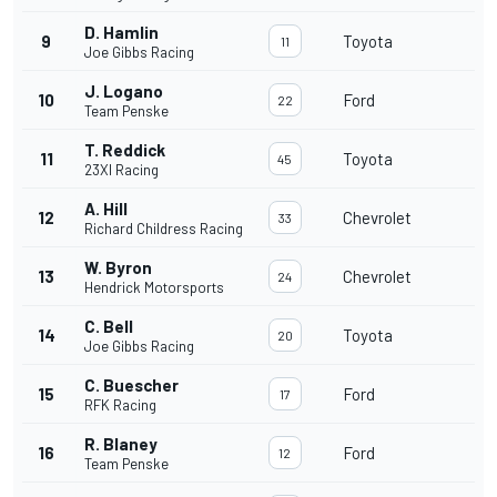
D. Hamlin
9
Toyota
11
Joe Gibbs Racing
J. Logano
10
Ford
22
Team Penske
T. Reddick
11
Toyota
45
23XI Racing
A. Hill
12
Chevrolet
33
Richard Childress Racing
W. Byron
13
Chevrolet
24
Hendrick Motorsports
C. Bell
14
Toyota
20
Joe Gibbs Racing
C. Buescher
15
Ford
17
RFK Racing
R. Blaney
16
Ford
12
Team Penske