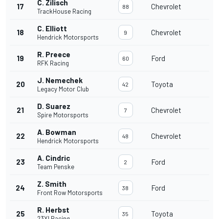
C. Zilisch
17
Chevrolet
88
TrackHouse Racing
C. Elliott
18
Chevrolet
9
Hendrick Motorsports
R. Preece
19
Ford
60
RFK Racing
J. Nemechek
20
Toyota
42
Legacy Motor Club
D. Suarez
21
Chevrolet
7
Spire Motorsports
A. Bowman
22
Chevrolet
48
Hendrick Motorsports
A. Cindric
23
Ford
2
Team Penske
Z. Smith
24
Ford
38
Front Row Motorsports
R. Herbst
25
Toyota
35
23XI Racing