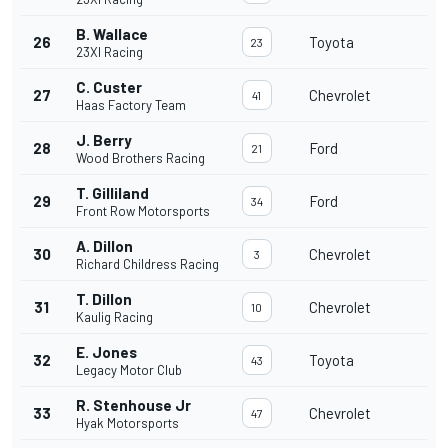
B. Wallace
26
Toyota
23
23XI Racing
C. Custer
27
Chevrolet
41
Haas Factory Team
J. Berry
28
Ford
21
Wood Brothers Racing
T. Gilliland
29
Ford
34
Front Row Motorsports
A. Dillon
30
Chevrolet
3
Richard Childress Racing
T. Dillon
31
Chevrolet
10
Kaulig Racing
E. Jones
32
Toyota
43
Legacy Motor Club
R. Stenhouse Jr
33
Chevrolet
47
Hyak Motorsports