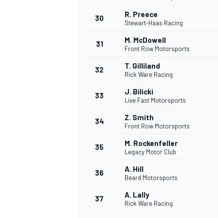
R. Preece
30
Stewart-Haas Racing
M. McDowell
31
Front Row Motorsports
T. Gilliland
32
Rick Ware Racing
J. Bilicki
33
Live Fast Motorsports
Z. Smith
34
Front Row Motorsports
MÁS CATEGORÍAS
M. Rockenfeller
35
Legacy Motor Club
A. Hill
36
Beard Motorsports
A. Lally
37
Rick Ware Racing