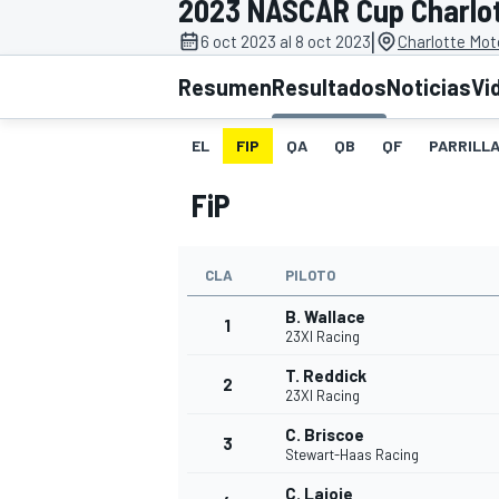
2023 NASCAR Cup Charlott
|
INDYCAR
6 oct 2023 al 8 oct 2023
Charlotte Mot
Resumen
Resultados
Noticias
Vi
EL
FIP
QA
QB
QF
PARRILL
FiP
CLA
PILOTO
B. Wallace
1
23XI Racing
MOTOGP
T. Reddick
2
23XI Racing
C. Briscoe
3
Stewart-Haas Racing
C. Lajoie