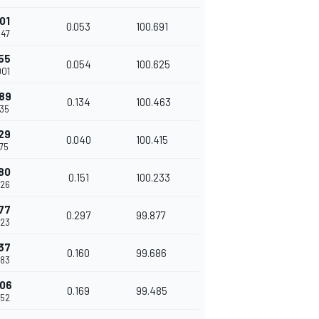
01
0.053
100.691
947
55
0.054
100.625
001
489
0.134
100.463
135
29
0.040
100.415
175
80
0.151
100.233
326
77
0.297
99.877
623
37
0.160
99.686
783
306
0.169
99.485
952