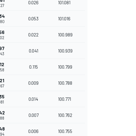
81
0.026
101.081
627
034
0.053
101.016
680
56
0.022
100.989
702
97
0.041
100.939
743
12
0.115
100.799
858
21
0.009
100.788
867
35
0.014
100.771
881
242
0.007
100.762
888
248
0.006
100.755
894