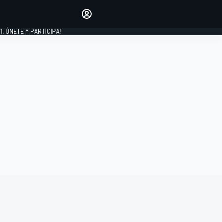
favoritos
Haz que se oiga tu voz
comentando artículos.
1, ÚNETE Y PARTICIPA!
INICIAR SESIÓN
EDICIÓN
LATINOAMÉRICA