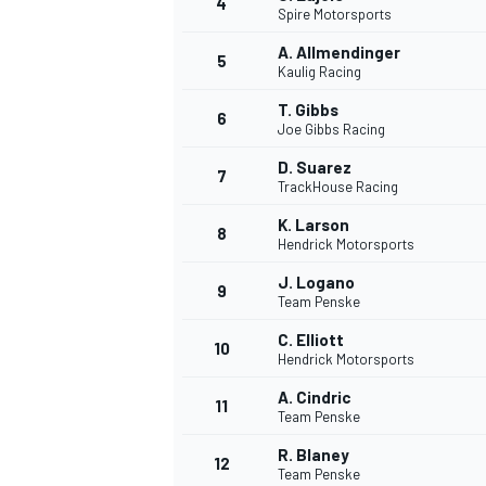
4
Spire Motorsports
A. Allmendinger
5
Kaulig Racing
T. Gibbs
6
Joe Gibbs Racing
D. Suarez
7
TrackHouse Racing
NASCAR CUP
K. Larson
8
Hendrick Motorsports
J. Logano
9
Team Penske
C. Elliott
10
Hendrick Motorsports
A. Cindric
11
Team Penske
R. Blaney
12
Team Penske