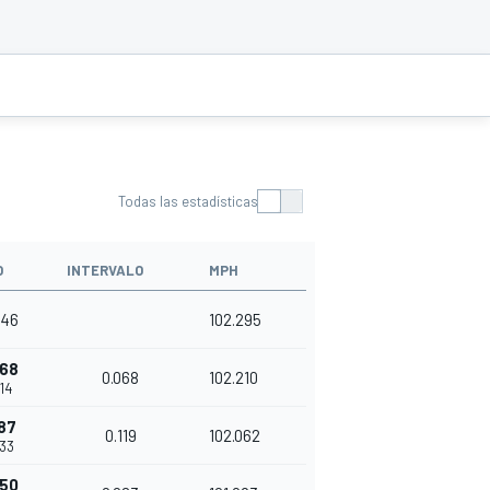
Todas las estadísticas
O
INTERVALO
MPH
646
102.295
068
0.068
102.210
714
87
0.119
102.062
833
250