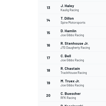
J. Haley
FÓRMULA E
13
Kaulig Racing
T. Dillon
14
Spire Motorsports
D. Hamlin
15
Joe Gibbs Racing
R. Stenhouse Jr.
16
JTG Daugherty Racing
C. Bell
17
Joe Gibbs Racing
R. Chastain
18
TrackHouse Racing
WRC
M. Truex Jr.
19
Joe Gibbs Racing
C. Buescher
20
RFK Racing