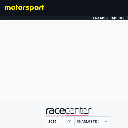
ENLACES RÁPIDOS:
C
FÓRMULA 1
presentado por
CHARLOTTE II