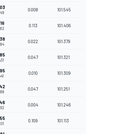
603
0.008
101.545
249
16
0.113
101.406
362
738
0.022
101.379
384
785
0.047
101.321
431
795
0.010
101.309
441
842
0.047
101.251
488
846
0.004
101.246
492
955
0.109
101.113
601