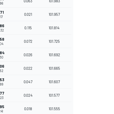
0.063
101.983
896
71
0.021
101.957
917
386
0.115
101.814
032
458
0.072
101.725
104
484
0.026
101.692
130
506
0.022
101.665
152
553
0.047
101.607
199
577
0.024
101.577
223
595
0.018
101.555
241