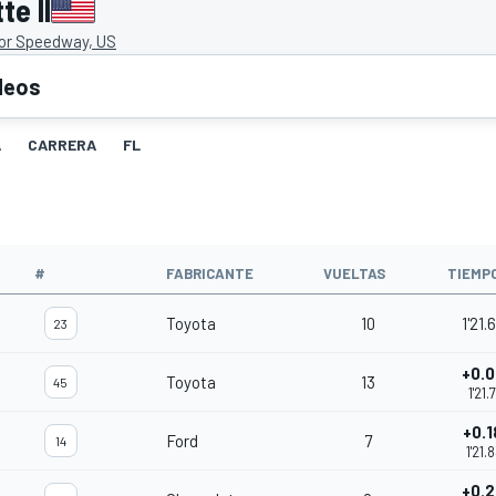
e II
or Speedway, US
deos
A
CARRERA
FL
#
FABRICANTE
VUELTAS
TIEMP
Toyota
10
1'21.
23
+0.
Toyota
13
45
1'21.
+0.1
Ford
7
14
1'21.
+0.