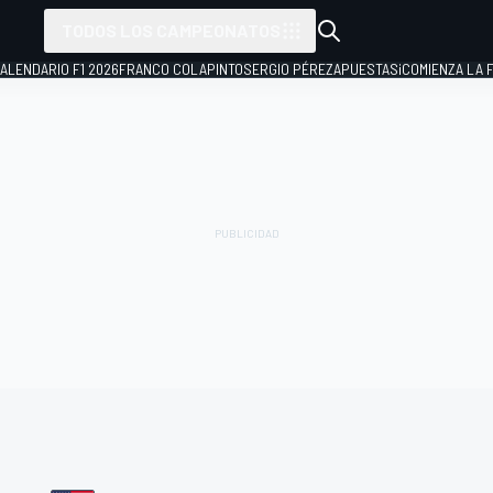
TODOS LOS CAMPEONATOS
ALENDARIO F1 2026
FRANCO COLAPINTO
SERGIO PÉREZ
APUESTAS
¡COMIENZA LA F