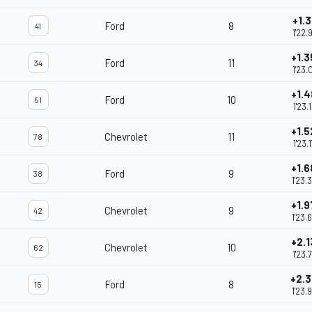
+1.3
Ford
8
41
1'22.
+1.3
Ford
11
34
1'23.
+1.
Ford
10
51
1'23.
+1.5
Chevrolet
11
78
1'23.
+1.6
Ford
9
38
1'23.
+1.9
Chevrolet
9
42
1'23.
+2.1
Chevrolet
10
62
1'23.
+2.
Ford
8
15
1'23.