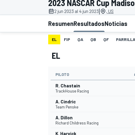
2023 NASCAR Cup Madiso
|
INDYCAR
2 jun 2023 al 4 jun 2023
, US
Resumen
Resultados
Noticias
EL
FIP
QA
QB
QF
PARRILL
EL
PILOTO
R. Chastain
TrackHouse Racing
MOTOGP
A. Cindric
Team Penske
A. Dillon
Richard Childress Racing
K. Harvick