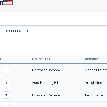
n
A
CARRERA
FL
#
MONOPLAZA
SPONSOR
Chevrolet Camaro
Moose Fratern
1
Ford Mustang GT
Freightliner
2
Chevrolet Camaro
Get Bioethano
3