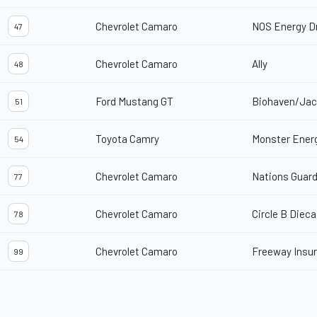
Chevrolet Camaro
NOS Energy D
47
Chevrolet Camaro
Ally
48
Ford Mustang GT
Biohaven/Jac
51
Toyota Camry
Monster Ener
54
Chevrolet Camaro
Nations Guar
77
Chevrolet Camaro
Circle B Dieca
78
Chevrolet Camaro
Freeway Insu
99