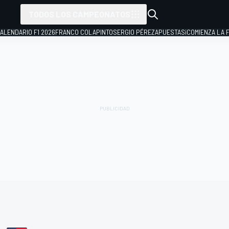
TODOS LOS CAMPEONATOS
ALENDARIO F1 2026
FRANCO COLAPINTO
SERGIO PÉREZ
APUESTAS
¡COMIENZA LA F