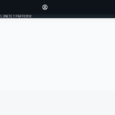
favoritos
Haz que se oiga tu voz
comentando artículos.
1, ÚNETE Y PARTICIPA!
INICIAR SESIÓN
EDICIÓN
LATINOAMÉRICA