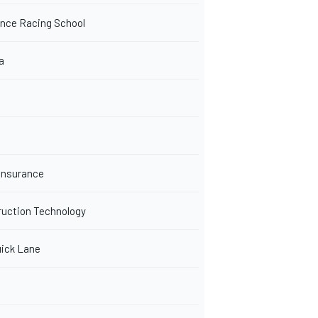
nce Racing School
a
Insurance
ruction Technology
uick Lane