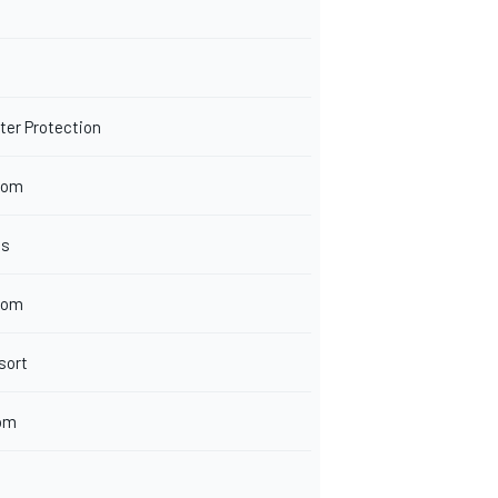
ter Protection
com
es
com
sort
om