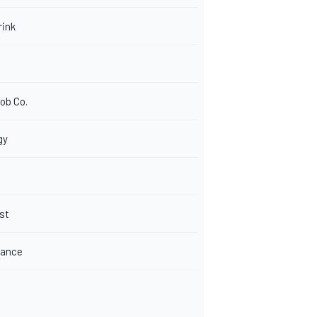
rink
ob Co.
gy
d
st
rance