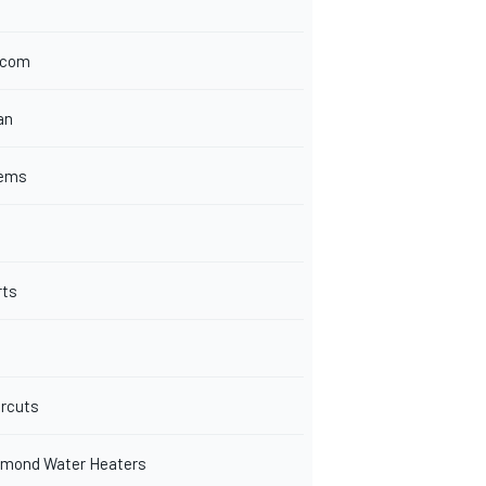
.com
an
tems
rts
ircuts
mond Water Heaters