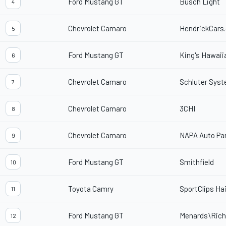
Ford Mustang GT
Busch Light
4
Chevrolet Camaro
HendrickCars
5
Ford Mustang GT
King's Hawaii
6
Chevrolet Camaro
Schluter Sys
7
Chevrolet Camaro
3CHI
8
Chevrolet Camaro
NAPA Auto Pa
9
Ford Mustang GT
Smithfield
10
Toyota Camry
SportClips Ha
11
Ford Mustang GT
Menards\Rich
12