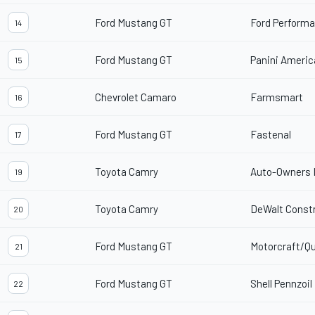
Ford Mustang GT
Ford Performa
14
Ford Mustang GT
Panini Americ
15
Chevrolet Camaro
Farmsmart
16
Ford Mustang GT
Fastenal
17
Toyota Camry
Auto-Owners 
19
Toyota Camry
DeWalt Const
20
Ford Mustang GT
Motorcraft/Q
21
Ford Mustang GT
Shell Pennzoil
22