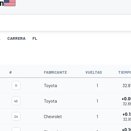
n
A
CARRERA
FL
#
FABRICANTE
VUELTAS
TIEMP
Toyota
1
32.8
11
+0.0
Toyota
1
45
32.8
+0.1
Chevrolet
1
24
32.9
+0.1