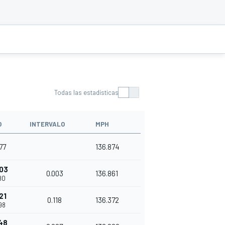
Todas las estadísticas
O
INTERVALO
MPH
77
136.874
03
0.003
136.861
80
21
0.118
136.372
98
48