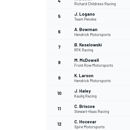
4
Richard Childress Racing
J. Logano
5
Team Penske
A. Bowman
6
Hendrick Motorsports
B. Keselowski
7
RFK Racing
NASCAR CUP
M. McDowell
8
Front Row Motorsports
K. Larson
9
Hendrick Motorsports
J. Haley
10
Kaulig Racing
C. Briscoe
11
Stewart-Haas Racing
C. Hocevar
12
Spire Motorsports