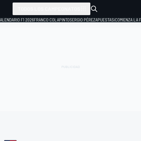
TODOS LOS CAMPEONATOS
ALENDARIO F1 2026
FRANCO COLAPINTO
SERGIO PÉREZ
APUESTAS
¡COMIENZA LA F