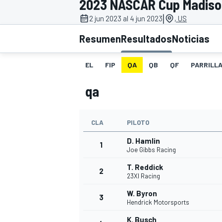
2023 NASCAR Cup Madiso
|
INDYCAR
2 jun 2023 al 4 jun 2023
, US
Resumen
Resultados
Noticias
EL
FIP
QA
QB
QF
PARRILL
qa
CLA
PILOTO
D. Hamlin
1
Joe Gibbs Racing
MOTOGP
T. Reddick
2
23XI Racing
W. Byron
3
Hendrick Motorsports
K. Busch