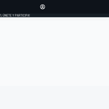
favoritos
Haz que se oiga tu voz
comentando artículos.
1, ÚNETE Y PARTICIPA!
INICIAR SESIÓN
EDICIÓN
LATINOAMÉRICA