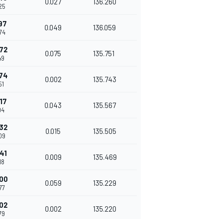
0.027
136.260
25
97
0.049
136.059
74
72
0.075
135.751
49
74
0.002
135.743
51
17
0.043
135.567
94
32
0.015
135.505
09
41
0.009
135.469
18
00
0.059
135.229
77
02
0.002
135.220
79