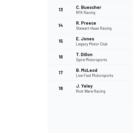
C. Buescher
FÓRMULA E
13
RFK Racing
R. Preece
14
Stewart-Haas Racing
E. Jones
15
Legacy Motor Club
T. Dillon
16
Spire Motorsports
B. McLeod
17
Live Fast Motorsports
J. Yeley
18
Rick Ware Racing
WRC