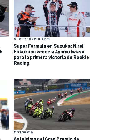
SUPER FORMULA
2 m
Super Fórmula en Suzuka: Nirei
ak
Fukuzumi vence a Ayumu Iwasa
para la primera victoria de Rookie
Racing
MOTOGP
1 h
o
Así vivimos el Gran Premio de