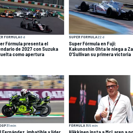
ER FORMULA
8 d
SUPER FORMULA
22 d
er Fórmula presenta el
Super Fórmula en Fuji:
endario de 2027 con Suzuka
Kakunoshin Ohta le niega a Z
vuelta como apertura
O’Sullivan su primera victoria
OGP
31 min
FÓRMULA 1
55 min
l Fernández, imbatible y líder
Häkkinen insta a McLaren a n