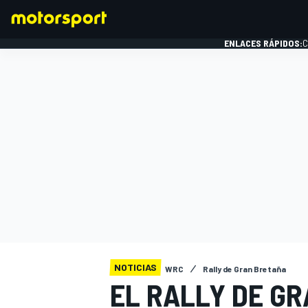
ENLACES RÁPIDOS:
C
FÓRMULA 1
NOTICIAS
WRC
Rally de Gran Bretaña
EL RALLY DE G