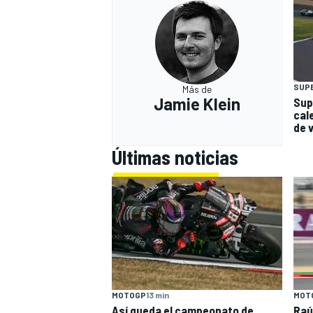
SUP
Más de
Jamie Klein
Sup
cal
de 
Últimas noticias
MOT
MOTOGP
13 min
Raú
Así queda el campeonato de