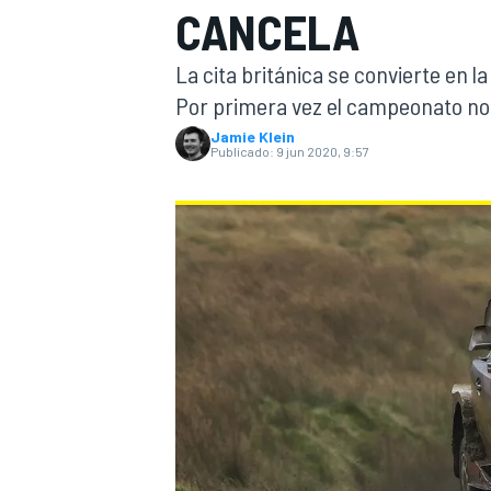
CANCELA
INDYCAR
La cita británica se convierte en 
Por primera vez el campeonato no v
Jamie Klein
Publicado:
9 jun 2020, 9:57
MOTOGP