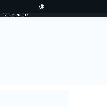
favoritos
Haz que se oiga tu voz
comentando artículos.
1, ÚNETE Y PARTICIPA!
INICIAR SESIÓN
EDICIÓN
LATINOAMÉRICA