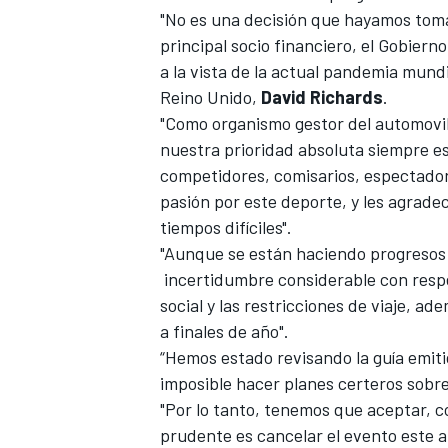
"No es una decisión que hayamos tomad
FÓRMULA E
principal socio financiero, el Gobier
a la vista de la actual pandemia mundi
Reino Unido,
David Richards
.
"Como organismo gestor del automovil
nuestra prioridad absoluta siempre es
competidores, comisarios, espectador
pasión por este deporte, y les agrad
tiempos difíciles".
"Aunque se están haciendo progresos s
incertidumbre considerable con respe
social y las restricciones de viaje, ad
WRC
a finales de año".
“Hemos estado revisando la guía emiti
imposible hacer planes certeros sobr
"Por lo tanto, tenemos que aceptar, c
prudente es cancelar el evento este