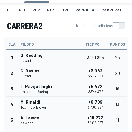
EL
PL1
PL2
PL3
SP1
PARRILLA
CARRERA1
FL
CARRERA2
Todas las estadísticas
CLA
PILOTO
TIEMPO
PUNTOS
S. Redding
1
33'51.855
25
Ducati
C. Davies
+3.082
2
20
Ducati
33'54.937
T. Razgatlioglu
+5.472
3
16
Crescent Racing
33'57.327
M. Rinaldi
+8.709
4
13
Team Go Eleven
34'00.564
A. Lowes
+10.772
5
11
Kawasaki
34'02.627