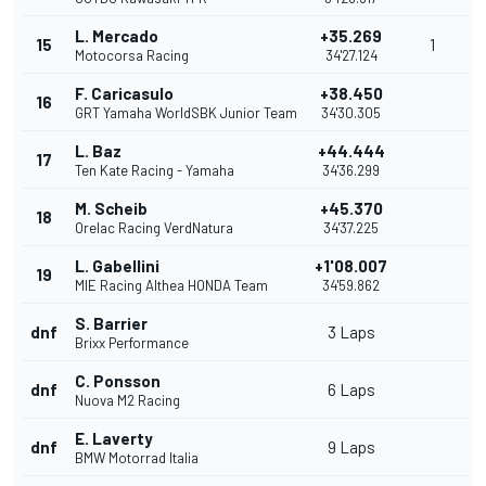
L. Mercado
+35.269
15
1
Motocorsa Racing
34'27.124
F. Caricasulo
+38.450
16
GRT Yamaha WorldSBK Junior Team
34'30.305
L. Baz
+44.444
17
Ten Kate Racing - Yamaha
34'36.299
M. Scheib
+45.370
18
Orelac Racing VerdNatura
34'37.225
L. Gabellini
+1'08.007
19
MIE Racing Althea HONDA Team
34'59.862
S. Barrier
dnf
3 Laps
Brixx Performance
C. Ponsson
dnf
6 Laps
Nuova M2 Racing
E. Laverty
dnf
9 Laps
BMW Motorrad Italia