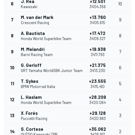
J. Rea
+12.501
6
10
Kawasaki
34'04.356
M. van der Mark
+13.760
7
9
Crescent Racing
34'05.615
A. Bautista
+17.472
8
8
Honda World Superbike Team
34'09.327
M. Melandri
+19.938
9
7
Barni Racing Team
34'11.793
G. Gerloff
+21.375
10
6
GRT Yamaha WorldSBK Junior Team
34'13.230
T. Sykes
+23.555
11
5
BMW Motorrad Italia
34'15.410
L. Haslam
+28.209
12
4
Honda World Superbike Team
34'20.064
X. Forés
+29.128
13
3
Puccetti Racing
34'20.983
S. Cortese
+35.062
14
2
OUTDO Kawasaki TPR
34'26.917