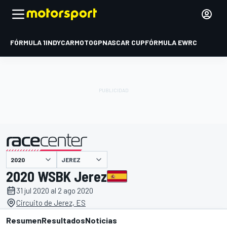
FÓRMULA 1
INDYCAR
MOTOGP
NASCAR CUP
FÓRMULA E
WRC
JEREZ
presentado por
2020 WSBK Jerez
31 jul 2020 al 2 ago 2020
Circuito de Jerez, ES
Resumen
Resultados
Noticias