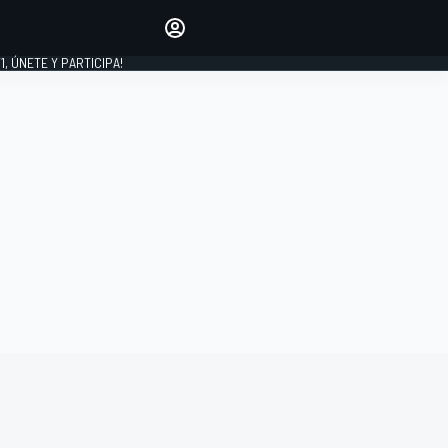
favoritos
Haz que se oiga tu voz
comentando artículos.
1, ÚNETE Y PARTICIPA!
INICIAR SESIÓN
EDICIÓN
LATINOAMÉRICA