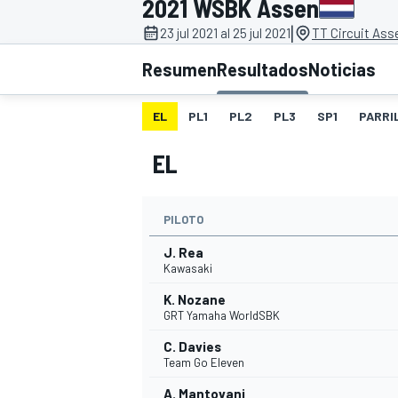
2021 WSBK Assen
|
INDYCAR
23 jul 2021 al 25 jul 2021
TT Circuit Ass
Resumen
Resultados
Noticias
EL
PL1
PL2
PL3
SP1
PARRI
EL
PILOTO
J. Rea
Kawasaki
MOTOGP
K. Nozane
GRT Yamaha WorldSBK
C. Davies
Team Go Eleven
A. Mantovani