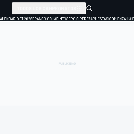
TODOS LOS CAMPEONATOS
ALENDARIO F1 2026
FRANCO COLAPINTO
SERGIO PÉREZ
APUESTAS
¡COMIENZA LA F