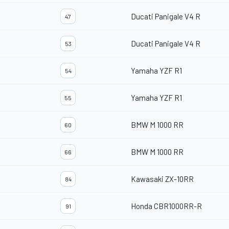
Ducati Panigale V4 R
47
Ducati Panigale V4 R
53
Yamaha YZF R1
54
Yamaha YZF R1
55
BMW M 1000 RR
60
BMW M 1000 RR
66
Kawasaki ZX-10RR
84
Honda CBR1000RR-R
91