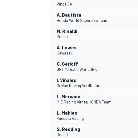
Vince 64
A. Bautista
Honda World Superbike Team
M. Rinaldi
Ducati
A. Lowes
Kawasaki
NASCAR CUP
G. Gerloff
GRT Yamaha WorldSBK
I. Viñales
Orelac Racing VerdNatura
L. Mercado
MIE Racing Althea HONDA Team
L. Mahias
Puccetti Racing
S. Redding
Ducati