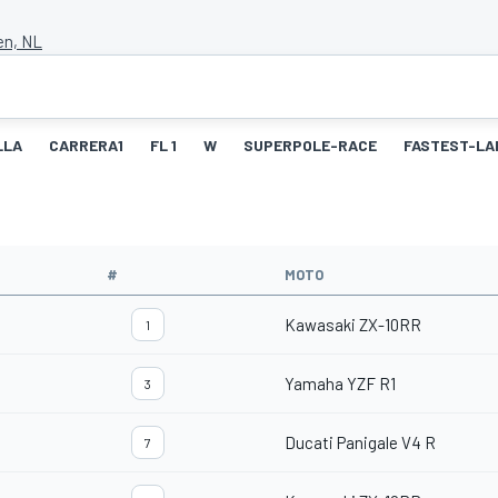
en, NL
LLA
CARRERA1
FL 1
W
SUPERPOLE-RACE
FASTEST-LA
#
MOTO
Kawasaki ZX-10RR
1
Yamaha YZF R1
3
Ducati Panigale V4 R
7