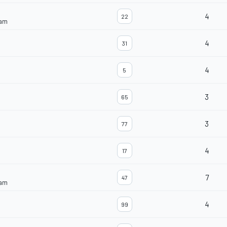
4
22
eam
4
31
4
5
3
65
3
77
4
17
7
47
eam
4
99