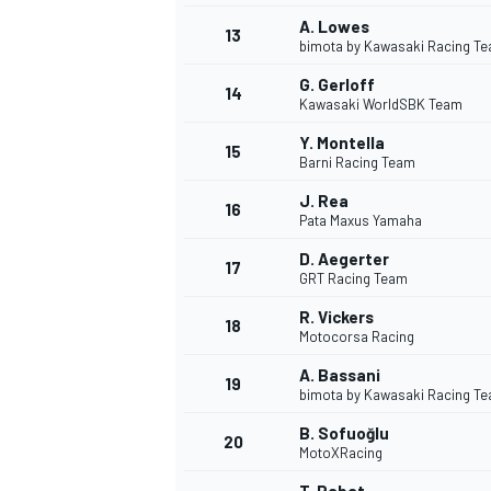
A. Lowes
FÓRMULA E
13
bimota by Kawasaki Racing T
G. Gerloff
14
Kawasaki WorldSBK Team
Y. Montella
15
Barni Racing Team
J. Rea
16
Pata Maxus Yamaha
D. Aegerter
17
GRT Racing Team
R. Vickers
18
Motocorsa Racing
WRC
A. Bassani
19
bimota by Kawasaki Racing T
B. Sofuoğlu
20
MotoXRacing