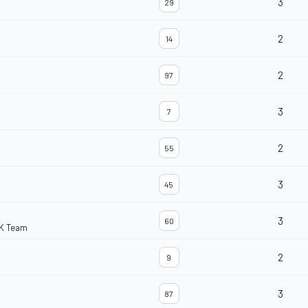
3
29
2
14
2
97
3
7
2
55
3
45
3
60
K Team
2
9
3
87