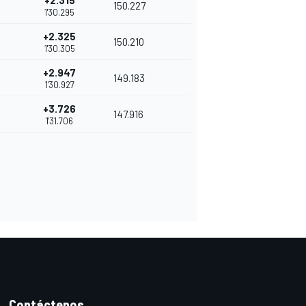
+2.315
150.227
1'30.295
+2.325
150.210
1'30.305
+2.947
149.183
1'30.927
+3.726
147.916
1'31.706
Contáctenos