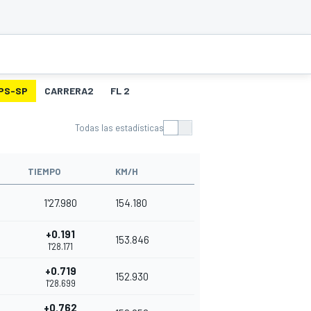
PS-SP
CARRERA2
FL 2
Todas las estadísticas
TIEMPO
KM/H
1'27.980
154.180
+0.191
153.846
1'28.171
+0.719
152.930
1'28.699
+0.762