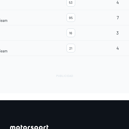
4
53
7
95
Team
3
16
4
21
Team