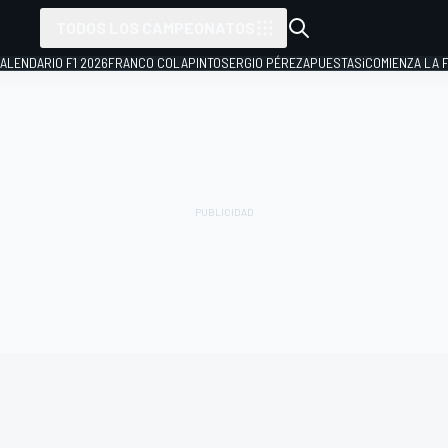
TODOS LOS CAMPEONATOS
ALENDARIO F1 2026
FRANCO COLAPINTO
SERGIO PÉREZ
APUESTAS
¡COMIENZA LA F