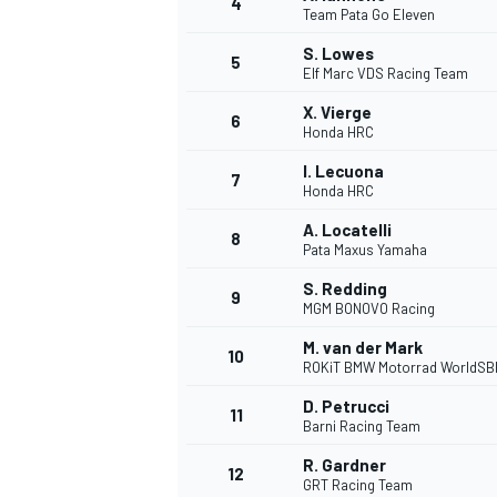
4
Team Pata Go Eleven
S. Lowes
5
Elf Marc VDS Racing Team
X. Vierge
6
Honda HRC
I. Lecuona
7
Honda HRC
NASCAR CUP
A. Locatelli
8
Pata Maxus Yamaha
S. Redding
9
MGM BONOVO Racing
M. van der Mark
10
ROKiT BMW Motorrad WorldSB
D. Petrucci
11
Barni Racing Team
R. Gardner
12
GRT Racing Team