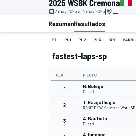
2025 WSBK Cremona
|
INDYCAR
2 may 2025 al 4 may 2025
, IT
Resumen
Resultados
EL
PL1
PL2
PL3
SP1
PARRI
fastest-laps-sp
CLA
PILOTO
N. Bulega
1
Ducati
MOTOGP
T. Razgatlioglu
2
ROKiT BMW Motorrad WorldSB
A. Bautista
3
Ducati
A. Iannone