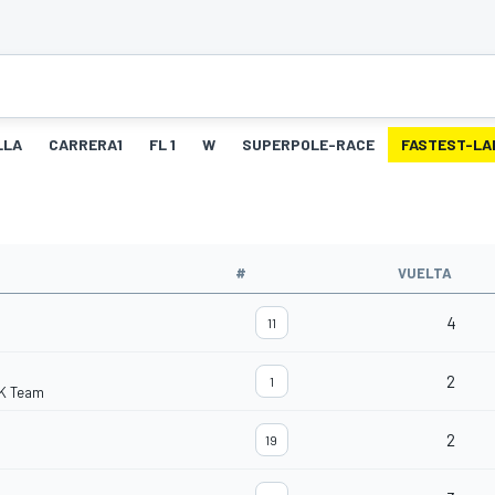
LLA
CARRERA1
FL 1
W
SUPERPOLE-RACE
FASTEST-LA
#
VUELTA
4
11
2
1
K Team
2
19