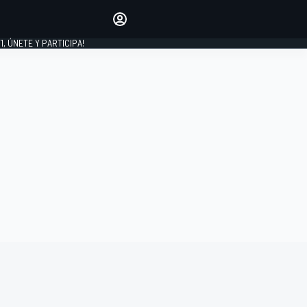
favoritos
Haz que se oiga tu voz
comentando artículos.
1, ÚNETE Y PARTICIPA!
INICIAR SESIÓN
EDICIÓN
LATINOAMÉRICA