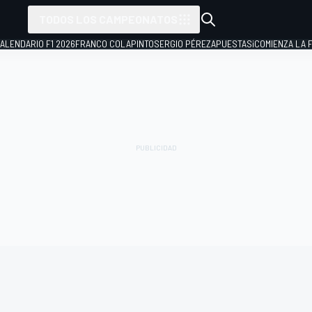
TODOS LOS CAMPEONATOS
ALENDARIO F1 2026
FRANCO COLAPINTO
SERGIO PÉREZ
APUESTAS
¡COMIENZA LA F