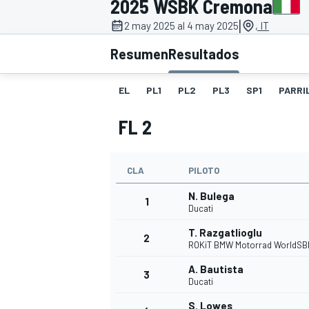
2025 WSBK Cremona
|
INDYCAR
2 may 2025 al 4 may 2025
, IT
Resumen
Resultados
EL
PL1
PL2
PL3
SP1
PARRI
FL 2
CLA
PILOTO
N. Bulega
1
Ducati
MOTOGP
T. Razgatlioglu
2
ROKiT BMW Motorrad WorldSB
A. Bautista
3
Ducati
S. Lowes