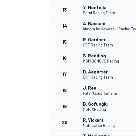
Y. Montella
FÓRMULA E
13
Barni Racing Team
A. Bassani
14
bimota by Kawasaki Racing T
R. Gardner
15
GRT Racing Team
S. Redding
16
MGM BONOVO Racing
D. Aegerter
17
GRT Racing Team
J. Rea
18
Pata Maxus Yamaha
WRC
B. Sofuoğlu
19
MotoXRacing
R. Vickers
20
Motocorsa Racing