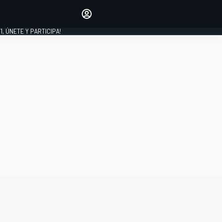
favoritos
Haz que se oiga tu voz
comentando artículos.
1, ÚNETE Y PARTICIPA!
INICIAR SESIÓN
EDICIÓN
LATINOAMÉRICA