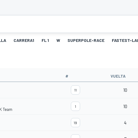
LLA
CARRERA1
FL 1
W
SUPERPOLE-RACE
FASTEST-LA
#
VUELTA
10
11
10
1
K Team
4
19