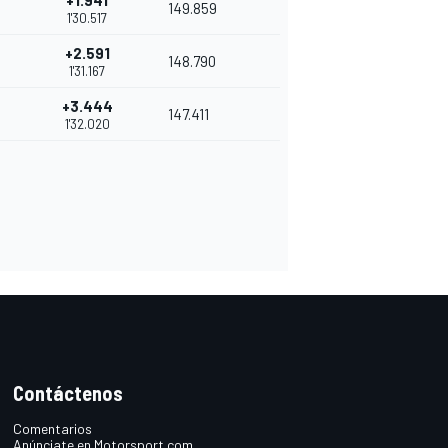
+1.941
149.859
1'30.517
+2.591
148.790
1'31.167
+3.444
147.411
1'32.020
Contáctenos
Comentarios
Anúnciate en Motorsport.com