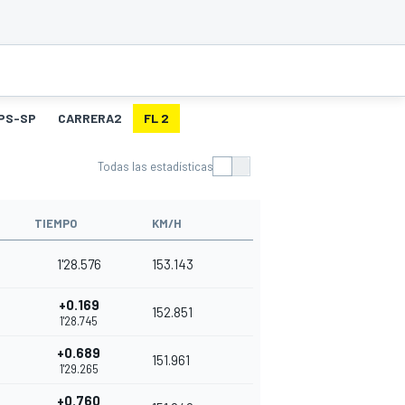
PS-SP
CARRERA2
FL 2
Todas las estadísticas
TIEMPO
KM/H
1'28.576
153.143
+0.169
152.851
1'28.745
+0.689
151.961
1'29.265
+0.760