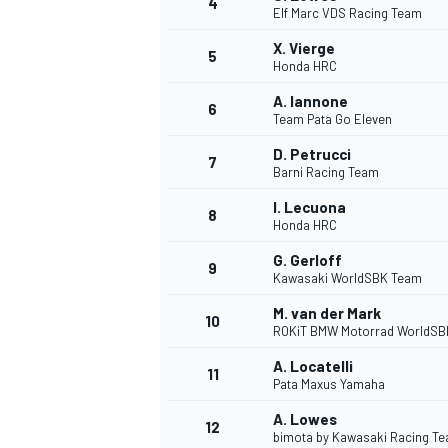
4
Elf Marc VDS Racing Team
X. Vierge
5
Honda HRC
A. Iannone
6
Team Pata Go Eleven
D. Petrucci
7
Barni Racing Team
NASCAR CUP
I. Lecuona
8
Honda HRC
G. Gerloff
9
Kawasaki WorldSBK Team
M. van der Mark
10
ROKiT BMW Motorrad WorldSB
A. Locatelli
11
Pata Maxus Yamaha
A. Lowes
12
bimota by Kawasaki Racing T