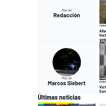
Más de
Redacción
FÓRM
All
his
gol
Más de
Marcos Siebert
EUR
Vict
Eur
Últimas noticias