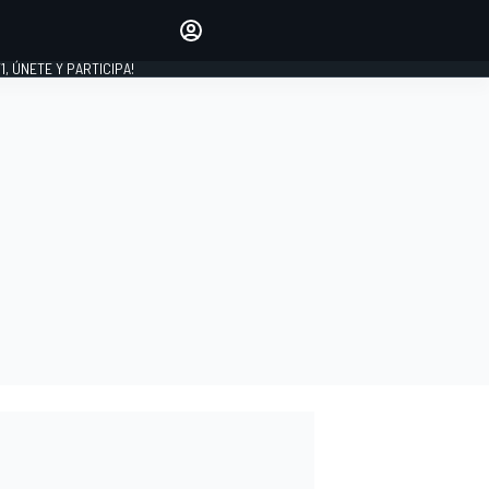
favoritos
Haz que se oiga tu voz
comentando artículos.
1, ÚNETE Y PARTICIPA!
INICIAR SESIÓN
EDICIÓN
LATINOAMÉRICA