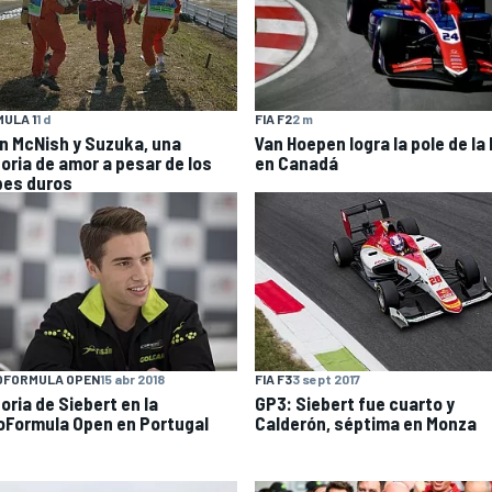
ULA 1
1 d
FIA F2
2 m
an McNish y Suzuka, una
Van Hoepen logra la pole de la
toria de amor a pesar de los
en Canadá
pes duros
OFORMULA OPEN
15 abr 2018
FIA F3
3 sept 2017
oria de Siebert en la
GP3: Siebert fue cuarto y
oFormula Open en Portugal
Calderón, séptima en Monza