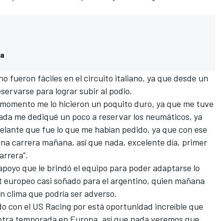
ga
no fueron fáciles en el circuito italiano, ya que desde un
servarse para lograr subir al podio.
 momento me lo hicieron un poquito duro, ya que me tuve
nada me dediqué un poco a reservar los neumáticos, ya
adelante que fue lo que me habían pedido, ya que con ese
na carrera mañana, así que nada, excelente día, primer
arrera”.
 apoyo que le brindó el equipo para poder adaptarse lo
ut europeo casi soñado para el argentino, quien mañana
n clima que podría ser adverso.
do con el US Racing por está oportunidad increíble que
 otra temporada en Europa, así que nada veremos que