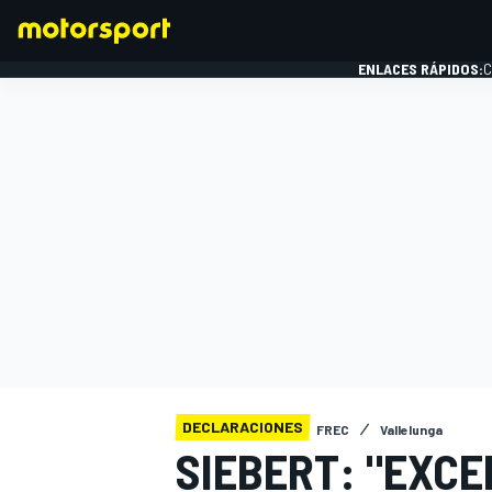
ENLACES RÁPIDOS:
C
FÓRMULA 1
DECLARACIONES
FREC
Vallelunga
SIEBERT: "EXCE