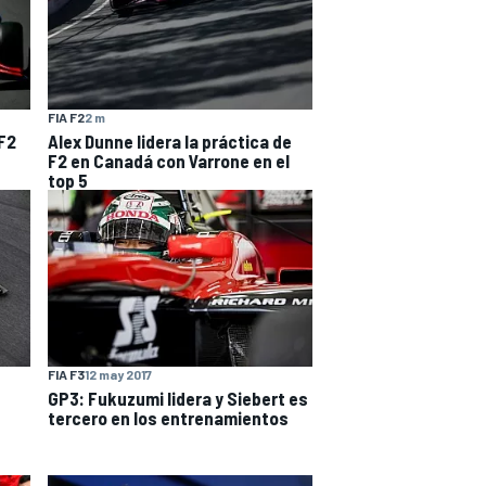
FIA F2
2 m
 F2
Alex Dunne lidera la práctica de
F2 en Canadá con Varrone en el
top 5
FIA F3
12 may 2017
GP3: Fukuzumi lidera y Siebert es
tercero en los entrenamientos