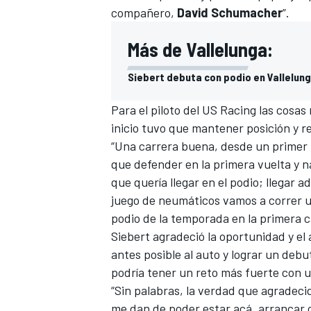
compañero,
David Schumacher
”.
FÓRMULA E
Más de Vallelunga:
Siebert debuta con podio en Vallelun
Para el piloto del US Racing las cosas 
inicio tuvo que mantener posición y re
“Una carrera buena, desde un primer
que defender en la primera vuelta y 
que quería llegar en el podio; llegar 
juego de neumáticos vamos a correr u
podio de la temporada en la primera c
WRC
Siebert agradeció la oportunidad y el
antes posible al auto y lograr un deb
podría tener un reto más fuerte con u
“Sin palabras, la verdad que agradeci
me dan de poder estar acá, arrancar