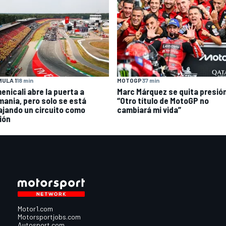
ULA 1
18 min
MOTOGP
37 min
enicali abre la puerta a
Marc Márquez se quita presió
mania, pero solo se está
“Otro título de MotoGP no
ajando un circuito como
cambiará mi vida”
ión
Motor1.com
Motorsportjobs.com
Autosport.com