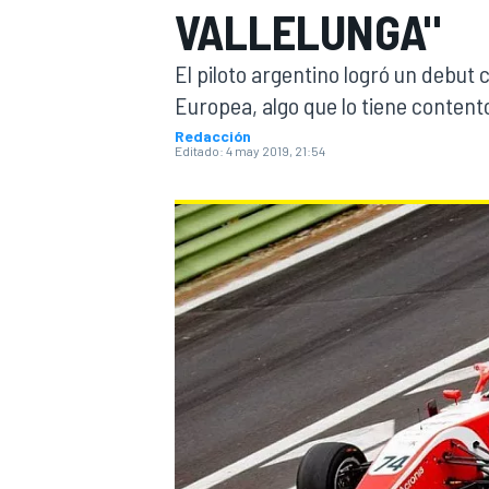
VALLELUNGA"
INDYCAR
El piloto argentino logró un debut
Europea, algo que lo tiene conten
Redacción
Editado:
4 may 2019, 21:54
MOTOGP