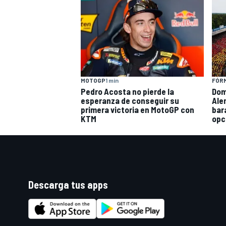
FÓRM
MOTOGP
1 min
Dom
Pedro Acosta no pierde la
Ale
esperanza de conseguir su
bar
primera victoria en MotoGP con
opc
KTM
Descarga tus apps