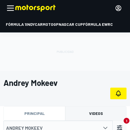
FÓRMULA 1
INDYCAR
MOTOGP
NASCAR CUP
FÓRMULA E
WRC
Andrey Mokeev
PRINCIPAL
VIDEOS
1
ANDREY MOKEEV