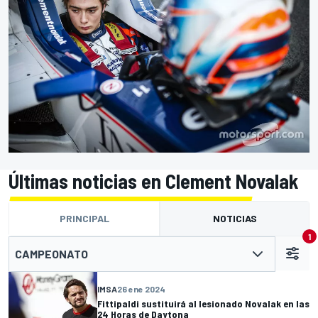
Últimas noticias en Clement Novalak
PRINCIPAL
NOTICIAS
1
CAMPEONATO
IMSA
26 ene 2024
Fittipaldi sustituirá al lesionado Novalak en las
24 Horas de Daytona