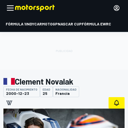
FÓRMULA 1
INDYCAR
MOTOGP
NASCAR CUP
FÓRMULA E
WRC
Clement Novalak
FECHA DE NACIMIENTO
EDAD
NACIONALIDAD
2000-12-23
25
Francia