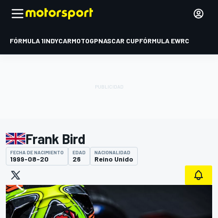
FÓRMULA 1
INDYCAR
MOTOGP
NASCAR CUP
FÓRMULA E
WRC
Frank Bird
FECHA DE NACIMIENTO
EDAD
NACIONALIDAD
1999-08-20
26
Reino Unido