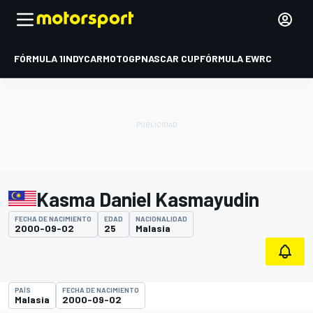
FÓRMULA 1
INDYCAR
MOTOGP
NASCAR CUP
FÓRMULA E
WRC
Kasma Daniel Kasmayudin
FECHA DE NACIMIENTO
EDAD
NACIONALIDAD
2000-09-02
25
Malasia
PAÍS
FECHA DE NACIMIENTO
Malasia
2000-09-02