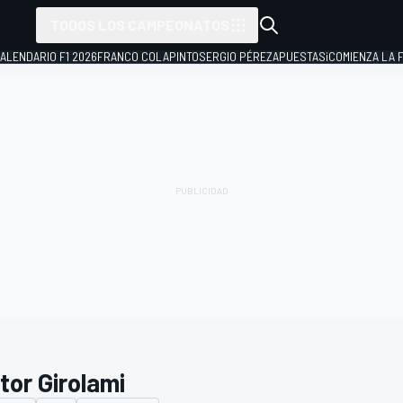
TODOS LOS CAMPEONATOS
ALENDARIO F1 2026
FRANCO COLAPINTO
SERGIO PÉREZ
APUESTAS
¡COMIENZA LA F
tor Girolami