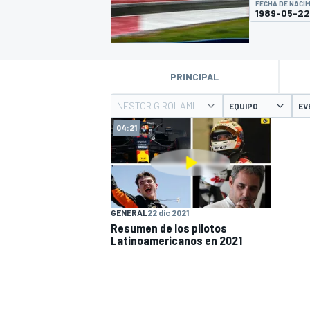
FECHA DE NACI
1989-05-22
INDYCAR
PRINCIPAL
NESTOR GIROLAMI
EQUIPO
EV
04:21
GENERAL
22 dic 2021
Resumen de los pilotos
MOTOGP
Latinoamericanos en 2021