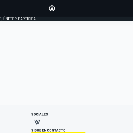
favoritos
Haz que se oiga tu voz
comentando artículos.
1, ÚNETE Y PARTICIPA!
INICIAR SESIÓN
EDICIÓN
LATINOAMÉRICA
SOCIALES
SIGUE EN CONTACTO