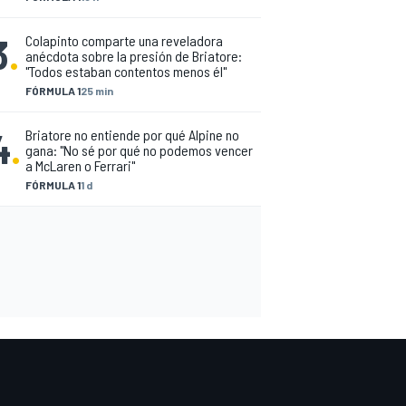
3
.
Colapinto comparte una reveladora
anécdota sobre la presión de Briatore:
"Todos estaban contentos menos él"
FÓRMULA 1
25 min
4
.
Briatore no entiende por qué Alpine no
gana: "No sé por qué no podemos vencer
a McLaren o Ferrari"
FÓRMULA 1
1 d