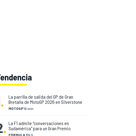
Tendencia
1
.
La parrilla de salida del GP de Gran
Bretaña de MotoGP 2026 en Silverstone
MOTOGP
16 min
2
.
La F1 admite "conversaciones en
Sudamérica" para un Gran Premio
FÓRMULA 1
19 h