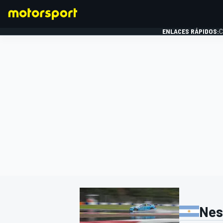
ENLACES RÁPIDOS:
C
FÓRMULA 1
Nes