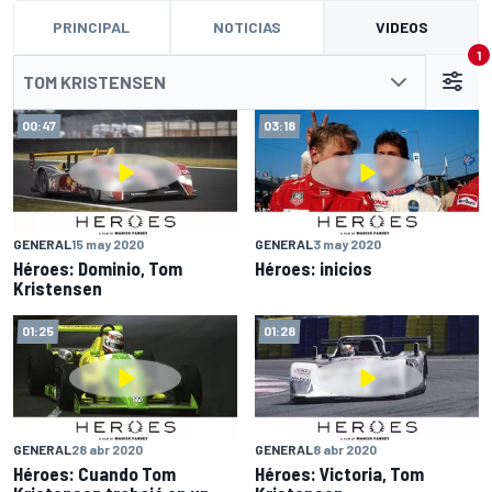
PRINCIPAL
NOTICIAS
VIDEOS
1
TOM KRISTENSEN
00:47
03:18
GENERAL
15 may 2020
GENERAL
3 may 2020
Héroes: Dominio, Tom
Héroes: inicios
Kristensen
01:25
01:28
GENERAL
28 abr 2020
GENERAL
8 abr 2020
Héroes: Cuando Tom
Héroes: Victoria, Tom