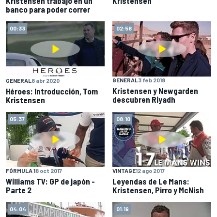
Kristensen trabajó en un
Kristensen
banco para poder correr
00:33
02:56
GENERAL
3 feb 2018
GENERAL
8 abr 2020
Kristensen y Newgarden
Héroes: Introducción, Tom
descubren Riyadh
Kristensen
05:37
08:10
FÓRMULA 1
8 oct 2017
VINTAGE
12 ago 2017
Williams TV: GP de japón -
Leyendas de Le Mans:
Parte 2
Kristensen, Pirro y McNish
04:04
01:19