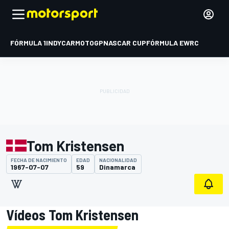
FÓRMULA 1
INDYCAR
MOTOGP
NASCAR CUP
FÓRMULA E
WRC
Tom Kristensen
FECHA DE NACIMIENTO
EDAD
NACIONALIDAD
1967-07-07
59
Dinamarca
Vídeos Tom Kristensen