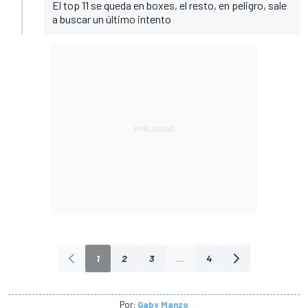
El top 11 se queda en boxes, el resto, en peligro, sale
a buscar un último intento
1
2
3
...
4
Por:
Gaby Manzo