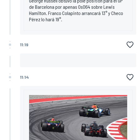
George Russell obtuvo la pole position para el GP
de Barcelona por apenas 0s064 sobre Lewis
Hamilton. Franco Colapinto arrancará 13° y Checo
Pérez lo hará 19°.
11:19
11:14