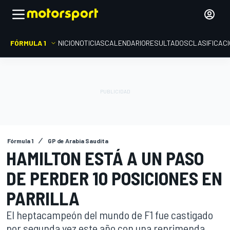
FÓRMULA 1
INICIO
NOTICIAS
CALENDARIO
RESULTADOS
CLASIFICAC
Fórmula 1
GP de Arabia Saudita
HAMILTON ESTÁ A UN PASO
DE PERDER 10 POSICIONES EN
PARRILLA
El heptacampeón del mundo de F1 fue castigado
por segunda vez este año con una reprimenda