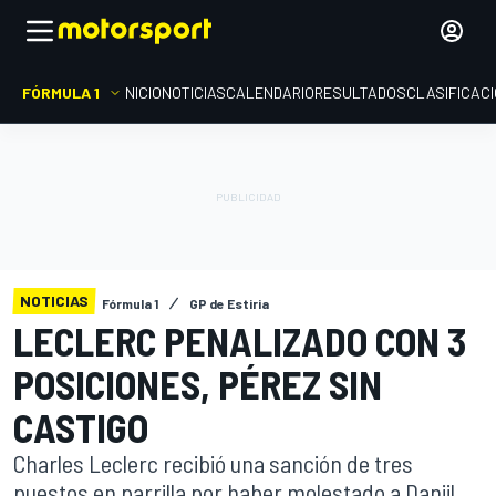
FÓRMULA 1
INICIO
NOTICIAS
CALENDARIO
RESULTADOS
CLASIFICAC
NOTICIAS
Fórmula 1
GP de Estiria
LECLERC PENALIZADO CON 3
POSICIONES, PÉREZ SIN
CASTIGO
Charles Leclerc recibió una sanción de tres
puestos en parrilla por haber molestado a Daniil