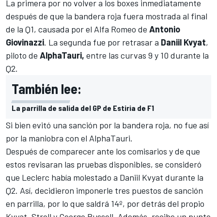
La primera por no volver a los boxes inmediatamente
después de que la bandera roja fuera mostrada al final
de la Q1, causada por el Alfa Romeo de
Antonio
Giovinazzi
. La segunda fue por retrasar a
Daniil Kvyat
,
piloto de
AlphaTauri,
entre las curvas 9 y 10 durante la
Q2.
También lee:
La parrilla de salida del GP de Estiria de F1
Si bien evitó una sanción por la bandera roja, no fue así
por la maniobra con el
AlphaTauri.
Después de comparecer ante los comisarios y de que
estos revisaran las pruebas disponibles, se consideró
que
Leclerc
había molestado a Daniil Kvyat durante la
Q2. Así, decidieron imponerle tres puestos de sanción
en parrilla, por lo que saldrá 14º, por detrás del propio
Kvyat, Stroll y George Russell. Además, recibe un punto