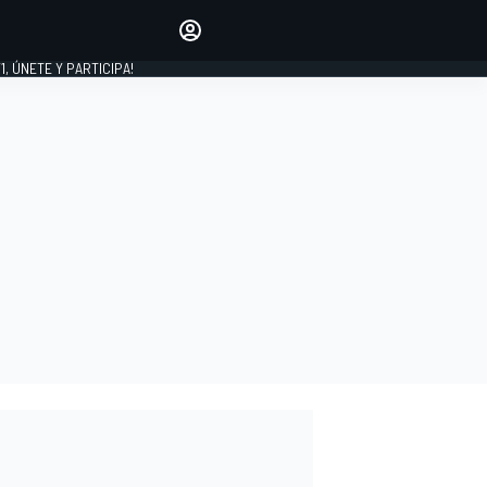
favoritos
Haz que se oiga tu voz
comentando artículos.
1, ÚNETE Y PARTICIPA!
INICIAR SESIÓN
EDICIÓN
LATINOAMÉRICA