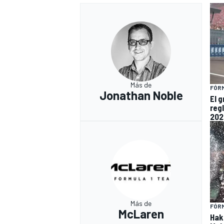
Más de
FÓRM
Jonathan Noble
El 
reg
202
Más de
FÓRM
McLaren
Hak