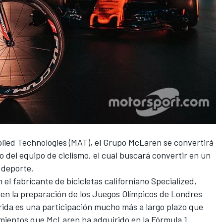
ied Technologies (MAT), el Grupo McLaren se convertirá
o del equipo de ciclismo, el cual buscará convertir en un
 deporte.
l fabricante de bicicletas californiano Specialized,
 en la preparación de los Juegos Olímpicos de Londres
rida es una participación mucho más a largo plazo que
mientos que McLaren ha adquirido en la Fórmula 1.