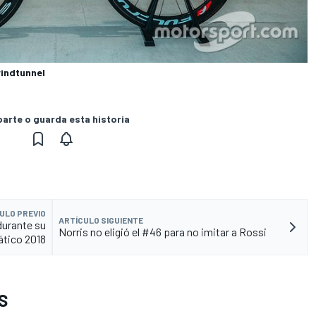
windtunnel
rte o guarda esta historia
ULO PREVIO
ARTÍCULO SIGUIENTE
durante su
Norris no eligió el #46 para no imitar a Rossi
tico 2018
S