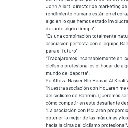
John Allert, director de marketing de 
FÓRMULA E
rendimiento humano están en el coraz
algo en lo que hemos estado involucr
durante algún tiempo".
"Es una combinación totalmente natur
asociación perfecta con el equipo Bah
para el futuro".
"Trabajaremos incansablemente en l
ciclismo profesional es el hogar de al
mundo del deporte".
Su Alteza Nasser Bin Hamad Al Khalifa
"Nuestra asociación con McLaren me g
WRC
del ciclismo de Bahrein. Queremos se
cómo competir en este desafiante depo
"La asociación con McLaren proporcio
obtener lo mejor de las máquinas y lo
hacia la cima del ciclismo profesional"