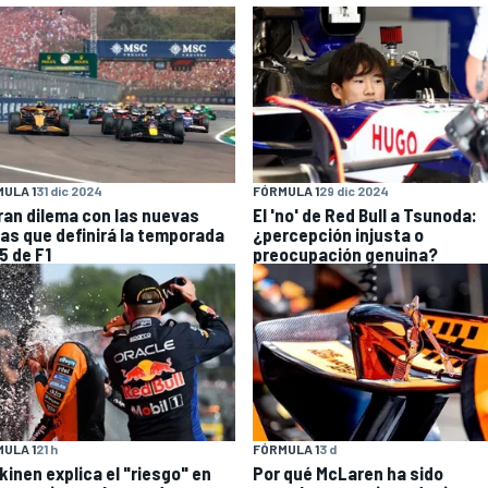
FÓRMULA 1
29 dic 2024
ULA 1
31 dic 2024
El 'no' de Red Bull a Tsunoda:
gran dilema con las nuevas
¿percepción injusta o
las que definirá la temporada
preocupación genuina?
5 de F1
ULA 1
21 h
FÓRMULA 1
3 d
kinen explica el "riesgo" en
Por qué McLaren ha sido