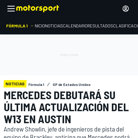
FÓRMULA 1
INICIO
NOTICIAS
CALENDARIO
RESULTADOS
CLASIFICAC
NOTICIAS
Fórmula 1
GP de Estados Unidos
MERCEDES DEBUTARÁ SU
ÚLTIMA ACTUALIZACIÓN DEL
W13 EN AUSTIN
Andrew Showlin, jefe de ingenieros de pista del
equipo de Brackley, anticipa que Mercedes podrá