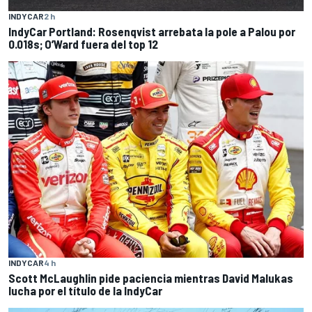
INDYCAR
2 h
IndyCar Portland: Rosenqvist arrebata la pole a Palou por
0.018s; O’Ward fuera del top 12
INDYCAR
4 h
Scott McLaughlin pide paciencia mientras David Malukas
lucha por el título de la IndyCar