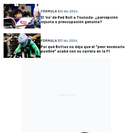
FÓRMULA 1
29 dic 2024
El 'no' de Red Bull a Tsunoda: ¿percepción
injusta o preocupación genuina?
FÓRMULA 1
27 dic 2024
Por qué Bottas no deja que el "peor escenario
posible" acabe con su carrera en la F1