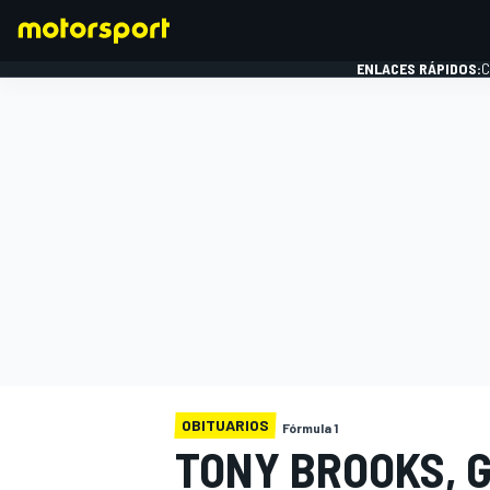
ENLACES RÁPIDOS:
C
FÓRMULA 1
OBITUARIOS
Fórmula 1
TONY BROOKS, G