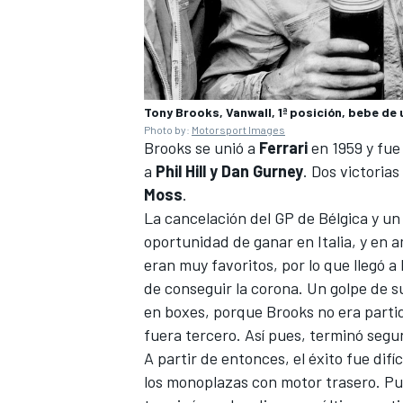
Tony Brooks, Vanwall, 1ª posición, bebe de
Photo by:
Motorsport Images
Brooks se unió a
Ferrari
en 1959 y fue 
a
Phil Hill y Dan Gurney
. Dos victorias
Moss
.
La cancelación del GP de Bélgica y un 
oportunidad de ganar en Italia, y en 
MÁS CATEGORÍAS
eran muy favoritos, por lo que llegó a
de conseguir la corona. Un golpe de 
en boxes, porque Brooks no era partid
fuera tercero. Así pues, terminó segun
A partir de entonces, el éxito fue difí
los monoplazas con motor trasero. Pu