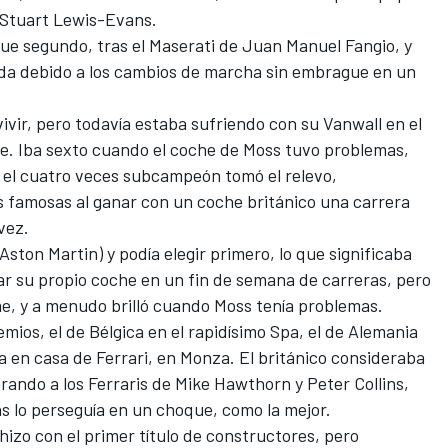
y Stuart Lewis-Evans.
ue segundo, tras el Maserati de
Juan Manuel Fangio
, y
da debido a los cambios de marcha sin embrague en un
ivir, pero todavía estaba sufriendo con su Vanwall en el
e. Iba sexto cuando el coche de Moss tuvo problemas,
 y el cuatro veces subcampeón tomó el relevo,
s famosas al ganar con un coche británico una carrera
vez.
ston Martin) y podía elegir primero, lo que significaba
ar su propio coche en un fin de semana de carreras, pero
me, y a menudo brilló cuando Moss tenía problemas.
mios, el de Bélgica en el rapidísimo Spa, el de Alemania
ia en casa de
Ferrari
, en Monza. El británico consideraba
rando a los Ferraris de Mike Hawthorn y Peter Collins,
s lo perseguía en un choque, como la mejor.
hizo con el primer título de constructores, pero