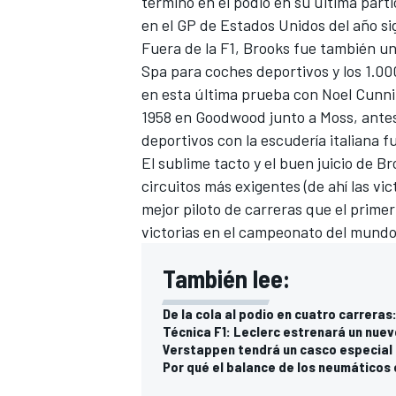
terminó en el podio en su última par
en el GP de Estados Unidos del año sig
Fuera de la
F1
, Brooks fue también uno
Spa para coches deportivos y los 1.0
en esta última prueba con Noel Cunn
1958 en Goodwood junto a Moss, antes 
deportivos con la escudería italiana f
El sublime tacto y el buen juicio de 
circuitos más exigentes (de ahí las vi
mejor piloto de carreras que el prim
victorias en el campeonato del mundo 
También lee:
De la cola al podio en cuatro carreras
Técnica F1: Leclerc estrenará un nue
Verstappen tendrá un casco especial 
Por qué el balance de los neumáticos 