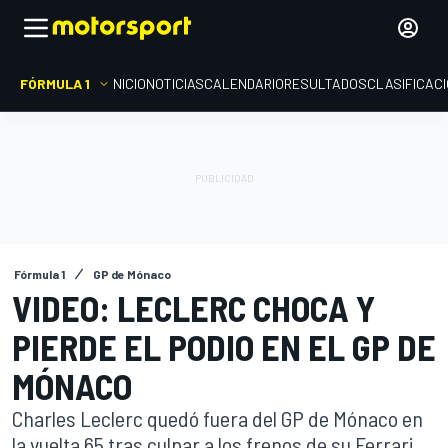
FÓRMULA 1
INICIO
NOTICIAS
CALENDARIO
RESULTADOS
CLASIFICAC
Fórmula 1
GP de Mónaco
VIDEO: LECLERC CHOCA Y
PIERDE EL PODIO EN EL GP DE
MÓNACO
Charles Leclerc quedó fuera del GP de Mónaco en
la vuelta 65 tras culpar a los frenos de su Ferrari