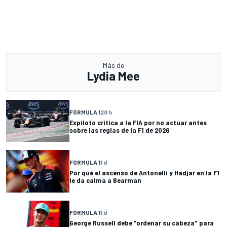
Más de
Lydia Mee
FÓRMULA 1
20 h
Expiloto critica a la FIA por no actuar antes
sobre las reglas de la F1 de 2026
FÓRMULA 1
1 d
Por qué el ascenso de Antonelli y Hadjar en la F1
le da calma a Bearman
FÓRMULA 1
1 d
George Russell debe "ordenar su cabeza" para