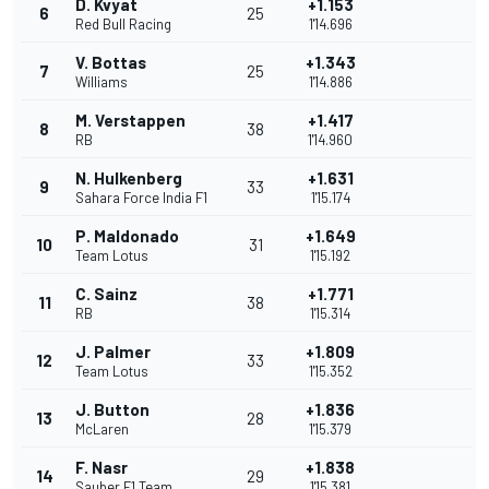
D. Kvyat
+1.153
6
25
Red Bull Racing
1'14.696
V. Bottas
+1.343
7
25
Williams
1'14.886
M. Verstappen
+1.417
8
38
RB
1'14.960
N. Hulkenberg
+1.631
9
33
Sahara Force India F1
1'15.174
P. Maldonado
+1.649
10
31
Team Lotus
1'15.192
C. Sainz
+1.771
11
38
RB
1'15.314
J. Palmer
+1.809
12
33
Team Lotus
1'15.352
J. Button
+1.836
13
28
McLaren
1'15.379
F. Nasr
+1.838
14
29
Sauber F1 Team
1'15.381