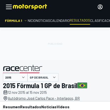
RESULTADOS
FÓRMULA 1
INICIO
NOTICIAS
CALENDARIO
CLASIFICAC
GP DE BRASIL
presentado por
2015 Fórmula 1 GP de Brasil
12 nov 2015 al 15 nov 2015
Autódromo José Carlos Pace - Interlagos, BR
Resumen
Resultados
Noticias
Videos