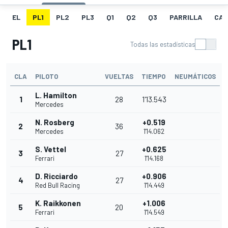
EL
PL1
PL2
PL3
Q1
Q2
Q3
PARRILLA
CAR
PL1
Todas las estadísticas
CLA
PILOTO
VUELTAS
TIEMPO
NEUMÁTICOS
L. Hamilton
1
28
1'13.543
Mercedes
N. Rosberg
+0.519
2
36
Mercedes
1'14.062
S. Vettel
+0.625
3
27
Ferrari
1'14.168
D. Ricciardo
+0.906
4
27
Red Bull Racing
1'14.449
K. Raikkonen
+1.006
5
20
Ferrari
1'14.549