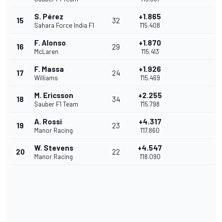
S. Pérez
+1.865
15
32
Sahara Force India F1
1'15.408
F. Alonso
+1.870
16
29
McLaren
1'15.413
F. Massa
+1.926
17
24
Williams
1'15.469
M. Ericsson
+2.255
18
34
Sauber F1 Team
1'15.798
A. Rossi
+4.317
19
23
Manor Racing
1'17.860
W. Stevens
+4.547
20
22
Manor Racing
1'18.090