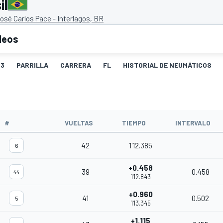
il
sé Carlos Pace - Interlagos, BR
deos
3
PARRILLA
CARRERA
FL
HISTORIAL DE NEUMÁTICOS
#
VUELTAS
TIEMPO
INTERVALO
42
1'12.385
6
+0.458
39
0.458
44
1'12.843
+0.960
41
0.502
5
1'13.345
+1.115