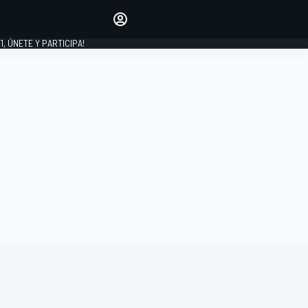
favoritos
Haz que se oiga tu voz
comentando artículos.
1, ÚNETE Y PARTICIPA!
INICIAR SESIÓN
EDICIÓN
LATINOAMÉRICA