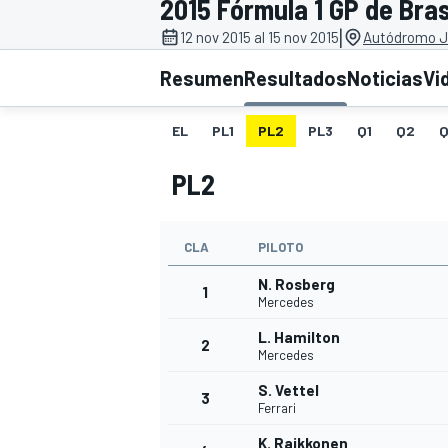
2015 Fórmula 1 GP de Bras
|
INDYCAR
12 nov 2015 al 15 nov 2015
Autódromo Jo
Resumen
Resultados
Noticias
Vi
EL
PL1
PL2
PL3
Q1
Q2
Q
PL2
CLA
PILOTO
N. Rosberg
1
Mercedes
MOTOGP
L. Hamilton
2
Mercedes
S. Vettel
3
Ferrari
K. Raikkonen