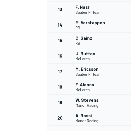
F. Nasr
FÓRMULA E
13
Sauber F1 Team
M. Verstappen
14
RB
C. Sainz
15
RB
J. Button
16
McLaren
M. Ericsson
17
Sauber F1 Team
F. Alonso
18
McLaren
WRC
W. Stevens
19
Manor Racing
A. Rossi
20
Manor Racing