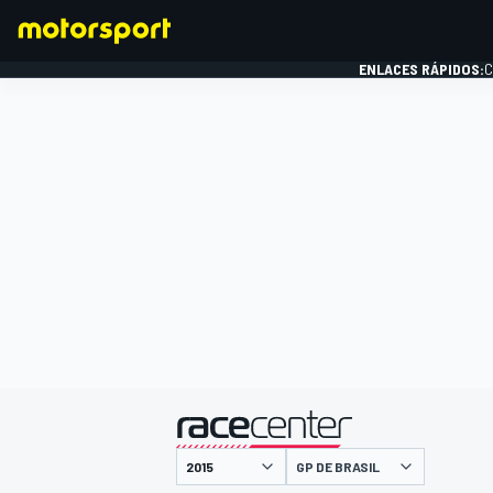
ENLACES RÁPIDOS:
C
FÓRMULA 1
presentado por
GP DE BRASIL