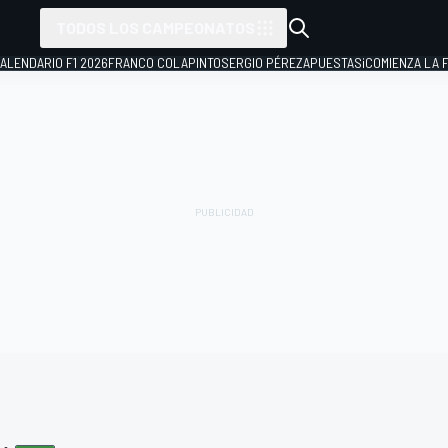
TODOS LOS CAMPEONATOS
ALENDARIO F1 2026
FRANCO COLAPINTO
SERGIO PÉREZ
APUESTAS
¡COMIENZA LA F