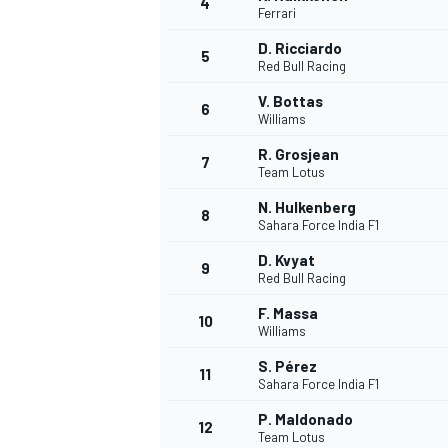
4
Ferrari
D. Ricciardo
5
Red Bull Racing
V. Bottas
6
Williams
R. Grosjean
7
Team Lotus
NASCAR CUP
N. Hulkenberg
8
Sahara Force India F1
D. Kvyat
9
Red Bull Racing
F. Massa
10
Williams
S. Pérez
11
Sahara Force India F1
P. Maldonado
12
Team Lotus