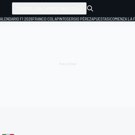
TODOS LOS CAMPEONATOS
ALENDARIO F1 2026
FRANCO COLAPINTO
SERGIO PÉREZ
APUESTAS
¡COMIENZA LA F