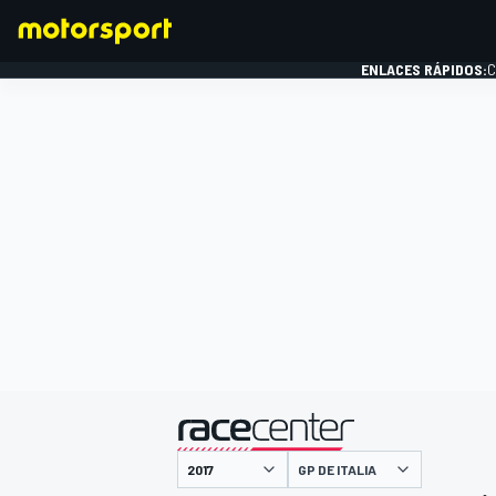
ENLACES RÁPIDOS:
C
FÓRMULA 1
presentado por
GP DE ITALIA