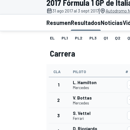
2017 Fórmula 1 GP de Itali
|
INDYCAR
31 ago 2017 al 3 sept 2017
Autodromo N
Resumen
Resultados
Noticias
Vi
EL
PL1
PL2
PL3
Q1
Q2
Q
Carrera
CLA
PILOTO
#
L. Hamilton
1
Mercedes
MOTOGP
V. Bottas
2
Mercedes
S. Vettel
3
Ferrari
D. Ricciardo