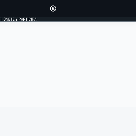
favoritos
Haz que se oiga tu voz
comentando artículos.
1, ÚNETE Y PARTICIPA!
INICIAR SESIÓN
EDICIÓN
LATINOAMÉRICA