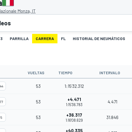
a
azionale Monza, IT
deos
3
PARRILLA
CARRERA
FL
HISTORIAL DE NEUMÁTICOS
VUELTAS
TIEMPO
INTERVALO
53
1:15'32.312
44
+4.471
53
4.471
77
1:15'36.783
+36.317
53
31.846
5
1:16'08.629
+40.335