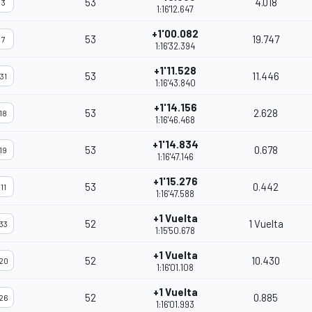
53
4.018
3
1:16'12.647
+1'00.082
53
19.747
7
1:16'32.394
+1'11.528
53
11.446
31
1:16'43.840
+1'14.156
53
2.628
18
1:16'46.468
+1'14.834
53
0.678
19
1:16'47.146
+1'15.276
53
0.442
11
1:16'47.588
+1 Vuelta
52
1 Vuelta
33
1:15'50.678
+1 Vuelta
52
10.430
20
1:16'01.108
+1 Vuelta
52
0.885
26
1:16'01.993