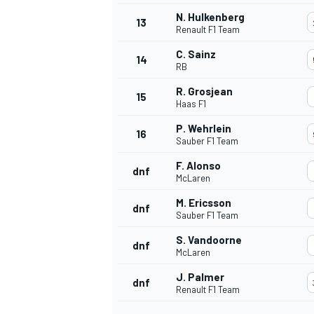
N. Hulkenberg
FÓRMULA E
13
Renault F1 Team
C. Sainz
14
RB
R. Grosjean
15
Haas F1
P. Wehrlein
16
Sauber F1 Team
F. Alonso
dnf
McLaren
M. Ericsson
dnf
Sauber F1 Team
WRC
S. Vandoorne
dnf
McLaren
J. Palmer
dnf
Renault F1 Team