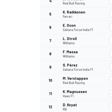
4
Red Bull Racing
K. Raikkonen
5
Ferrari
E. Ocon
6
Sahara Force India F1
L. Stroll
7
Williams
NASCAR CUP
F. Massa
8
Williams
S. Pérez
9
Sahara Force India F1
M. Verstappen
10
Red Bull Racing
K. Magnussen
11
Haas F1
D. Kvyat
12
RB