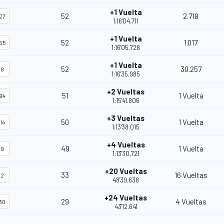
+1 Vuelta
52
2.718
27
1:16'04.711
+1 Vuelta
52
1.017
55
1:16'05.728
+1 Vuelta
52
30.257
8
1:16'35.985
+2 Vueltas
51
1 Vuelta
94
1:15'41.806
+3 Vueltas
50
1 Vuelta
14
1:13'38.015
+4 Vueltas
49
1 Vuelta
9
1:13'30.721
+20 Vueltas
33
16 Vueltas
2
48'39.838
+24 Vueltas
29
4 Vueltas
30
43'12.641