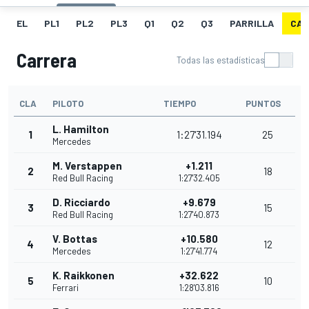
EL
PL1
PL2
PL3
Q1
Q2
Q3
PARRILLA
CAR
Carrera
Todas las estadísticas
CLA
PILOTO
TIEMPO
PUNTOS
L. Hamilton
1
1:27'31.194
25
Mercedes
M. Verstappen
+1.211
2
18
Red Bull Racing
1:27'32.405
D. Ricciardo
+9.679
3
15
Red Bull Racing
1:27'40.873
V. Bottas
+10.580
4
12
Mercedes
1:27'41.774
K. Raikkonen
+32.622
5
10
Ferrari
1:28'03.816