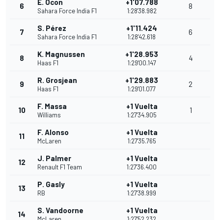
E. Ocon
+1'07.788
6
8
Sahara Force India F1
1:28'38.982
S. Pérez
+1'11.424
7
6
Sahara Force India F1
1:28'42.618
K. Magnussen
+1'28.953
8
4
Haas F1
1:29'00.147
R. Grosjean
+1'29.883
9
2
Haas F1
1:29'01.077
F. Massa
+1 Vuelta
10
1
Williams
1:27'34.905
F. Alonso
+1 Vuelta
11
McLaren
1:27'35.765
J. Palmer
+1 Vuelta
12
Renault F1 Team
1:27'36.400
P. Gasly
+1 Vuelta
13
RB
1:27'38.999
S. Vandoorne
+1 Vuelta
14
McLaren
1:27'52.232