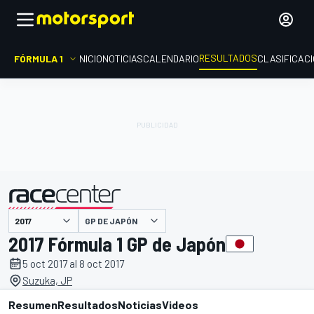
RESULTADOS
FÓRMULA 1
INICIO
NOTICIAS
CALENDARIO
CLASIFICAC
GP DE JAPÓN
presentado por
2017 Fórmula 1 GP de Japón
5 oct 2017 al 8 oct 2017
Suzuka, JP
Resumen
Resultados
Noticias
Videos