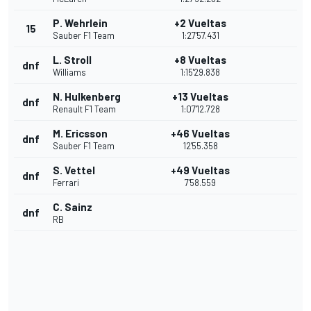
P. Wehrlein
+2 Vueltas
15
Sauber F1 Team
1:27'57.431
L. Stroll
+8 Vueltas
dnf
Williams
1:15'29.838
N. Hulkenberg
+13 Vueltas
dnf
Renault F1 Team
1:07'12.728
M. Ericsson
+46 Vueltas
dnf
Sauber F1 Team
12'55.358
S. Vettel
+49 Vueltas
dnf
Ferrari
7'58.559
C. Sainz
dnf
RB