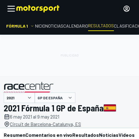
RESULTADOS
FÓRMULA 1
INICIO
NOTICIAS
CALENDARIO
CLASIFICAC
GP DE ESPAÑA
presentado por
2021 Fórmula 1 GP de España
6 may 2021 al 9 may 2021
Circuit de Barcelona-Catalunya, ES
Resumen
Comentarios en vivo
Resultados
Noticias
Videos