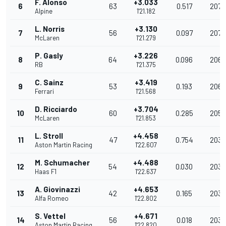
F. Alonso
+3.033
6
63
0.517
207.3
Alpine
1'21.182
L. Norris
+3.130
7
56
0.097
207.
McLaren
1'21.279
P. Gasly
+3.226
8
64
0.096
206.
RB
1'21.375
C. Sainz
+3.419
9
53
0.193
206.
Ferrari
1'21.568
D. Ricciardo
+3.704
10
60
0.285
205.
McLaren
1'21.853
L. Stroll
+4.458
11
47
0.754
203.
Aston Martin Racing
1'22.607
M. Schumacher
+4.488
12
54
0.030
203.
Haas F1
1'22.637
A. Giovinazzi
+4.653
13
42
0.165
203.
Alfa Romeo
1'22.802
S. Vettel
+4.671
14
56
0.018
203.
Aston Martin Racing
1'22.820