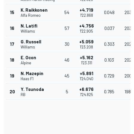
K. Raikkonen
+4.719
15
54
0.048
203.
Alfa Romeo
1'22.868
N. Latifi
+4.756
16
57
0.037
203.
Williams
1'22.905
G. Russell
+5.059
17
30
0.303
202.
Williams
1'23.208
E. Ocon
+5.162
18
46
0.103
202.
Alpine
1'23.311
N. Mazepin
+5.891
19
45
0.729
200.
Haas F1
1'24.040
Y. Tsunoda
+6.676
20
5
0.785
198.
RB
1'24.825