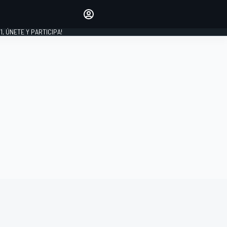
favoritos
Haz que se oiga tu voz
comentando artículos.
1, ÚNETE Y PARTICIPA!
INICIAR SESIÓN
EDICIÓN
LATINOAMÉRICA