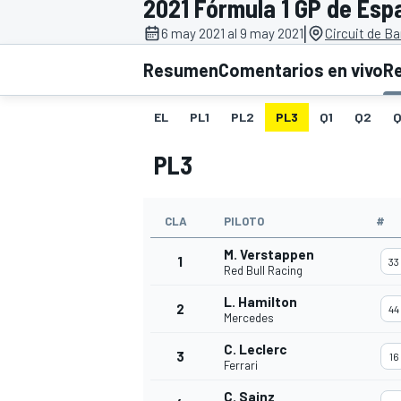
2021 Fórmula 1 GP de Esp
|
INDYCAR
6 may 2021 al 9 may 2021
Circuit de B
Resumen
Comentarios en vivo
R
EL
PL1
PL2
PL3
Q1
Q2
Q
PL3
CLA
PILOTO
#
M. Verstappen
1
33
Red Bull Racing
MOTOGP
L. Hamilton
2
44
Mercedes
C. Leclerc
3
16
Ferrari
C. Sainz