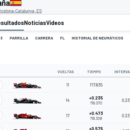
aña
arcelona-Catalunya, ES
esultados
Noticias
Videos
3
PARRILLA
CARRERA
FL
HISTORIAL DE NEUMÁTICOS
VUELTAS
TIEMPO
INTERV
11
1'17.835
+0.235
14
0.23
1'18.070
+0.473
17
0.23
1'18.308
+0.575