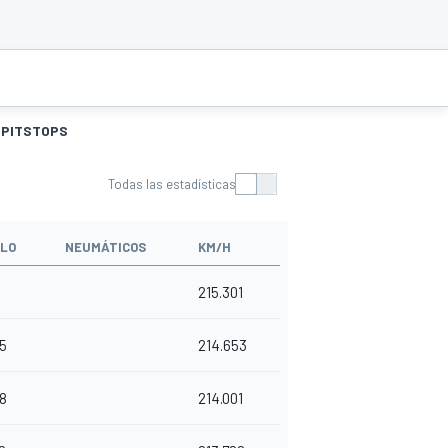
PITSTOPS
Todas las estadísticas
ALO
NEUMÁTICOS
KM/H
215.301
5
214.653
8
214.001