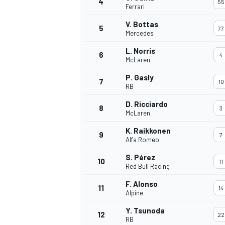
4
55
Ferrari
V. Bottas
5
77
Mercedes
L. Norris
6
4
McLaren
P. Gasly
7
10
RB
NASCAR CUP
D. Ricciardo
8
3
McLaren
K. Raikkonen
9
7
Alfa Romeo
S. Pérez
10
11
Red Bull Racing
F. Alonso
11
14
Alpine
Y. Tsunoda
12
22
RB