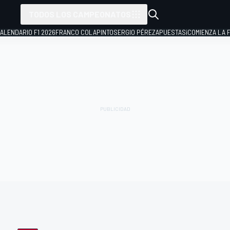
TODOS LOS CAMPEONATOS
ALENDARIO F1 2026
FRANCO COLAPINTO
SERGIO PÉREZ
APUESTAS
¡COMIENZA LA F