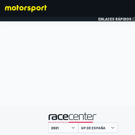
ENLACES RÁPIDOS:
C
FÓRMULA 1
presentado por
GP DE ESPAÑA