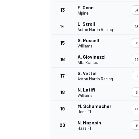
E. Ocon
FÓRMULA E
13
31
Alpine
L. Stroll
14
18
Aston Martin Racing
G. Russell
15
63
Williams
A. Giovinazzi
16
99
Alfa Romeo
S. Vettel
17
5
Aston Martin Racing
N. Latifi
18
6
Williams
WRC
M. Schumacher
19
47
Haas F1
N. Mazepin
20
9
Haas F1