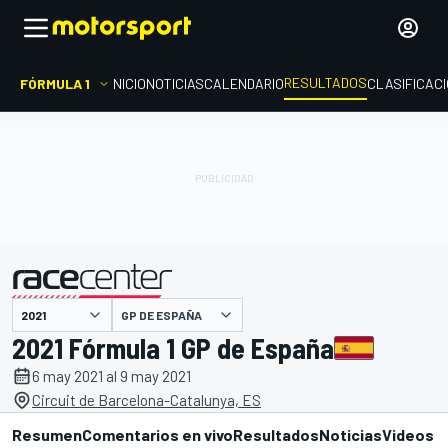
RESULTADOS
FÓRMULA 1
INICIO
NOTICIAS
CALENDARIO
CLASIFICAC
GP DE ESPAÑA
presentado por
2021 Fórmula 1 GP de España
6 may 2021 al 9 may 2021
Circuit de Barcelona-Catalunya, ES
Resumen
Comentarios en vivo
Resultados
Noticias
Videos