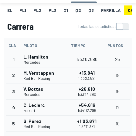
EL
PL1
PL2
PL3
Q1
Q2
Q3
PARRILLA
CAR
Carrera
Todas las estadísticas
CLA
PILOTO
TIEMPO
PUNTOS
L. Hamilton
1
1:33'07.680
25
Mercedes
M. Verstappen
+15.841
2
19
Red Bull Racing
1:33'23.521
V. Bottas
+26.610
3
15
Mercedes
1:33'34.290
C. Leclerc
+54.616
4
12
Ferrari
1:34'02.296
S. Pérez
+1'03.671
5
10
Red Bull Racing
1:34'11.351