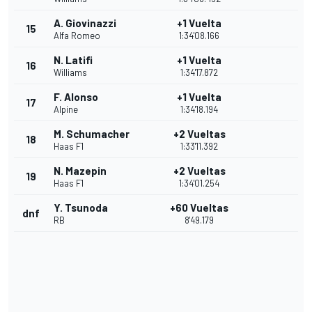
A. Giovinazzi
+1 Vuelta
15
Alfa Romeo
1:34'08.166
N. Latifi
+1 Vuelta
16
Williams
1:34'17.872
F. Alonso
+1 Vuelta
17
Alpine
1:34'18.194
M. Schumacher
+2 Vueltas
18
Haas F1
1:33'11.392
N. Mazepin
+2 Vueltas
19
Haas F1
1:34'01.254
Y. Tsunoda
+60 Vueltas
dnf
RB
8'49.179