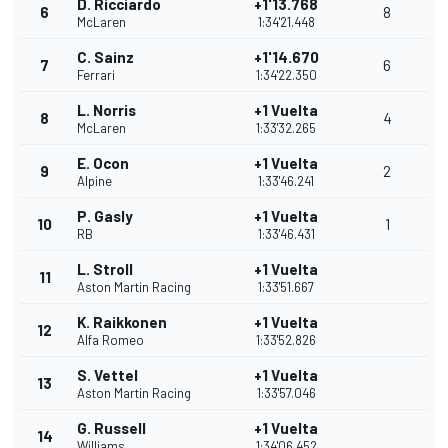
D. Ricciardo
+1'13.768
6
8
McLaren
1:34'21.448
C. Sainz
+1'14.670
7
6
Ferrari
1:34'22.350
L. Norris
+1 Vuelta
8
4
McLaren
1:33'32.265
E. Ocon
+1 Vuelta
9
2
Alpine
1:33'46.241
P. Gasly
+1 Vuelta
10
1
RB
1:33'46.431
L. Stroll
+1 Vuelta
11
Aston Martin Racing
1:33'51.667
K. Raikkonen
+1 Vuelta
12
Alfa Romeo
1:33'52.826
S. Vettel
+1 Vuelta
13
Aston Martin Racing
1:33'57.046
G. Russell
+1 Vuelta
14
Williams
1:34'06.452