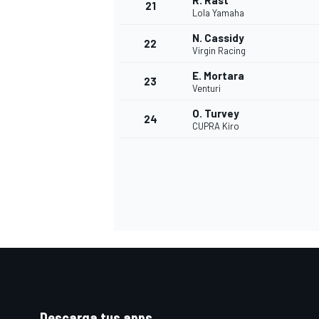
R. Rast
21
Lola Yamaha
N. Cassidy
22
Virgin Racing
E. Mortara
23
Venturi
O. Turvey
24
CUPRA Kiro
Descarga tus apps