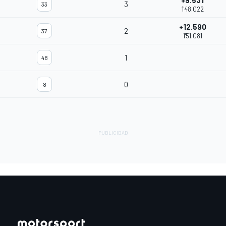
+9.531
3
33
1'48.022
+12.590
2
37
1'51.081
1
48
0
8