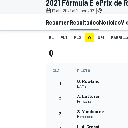
2021 Fórmula E ePrix de 
|
INDYCAR
10 abr 2021 al 10 abr 2021
, IT
Resumen
Resultados
Noticias
Vi
EL
PL1
PL2
Q
SP1
PARRILL
Q
CLA
PILOTO
O. Rowland
1
DAMS
MOTOGP
A. Lotterer
2
Porsche Team
S. Vandoorne
3
Mercedes
L. di Grassi