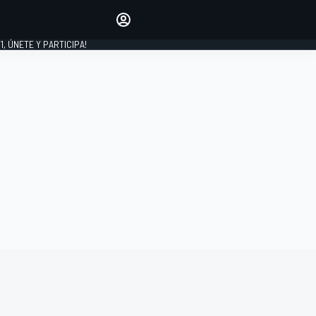
favoritos
Haz que se oiga tu voz
comentando artículos.
1, ÚNETE Y PARTICIPA!
INICIAR SESIÓN
EDICIÓN
LATINOAMÉRICA