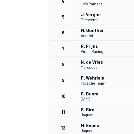
4
Lola Yamaha
J. Vergne
5
Techeetah
M. Gunther
6
Andretti
R. Frijns
7
Virgin Racing
NASCAR CUP
N. de Vries
8
Mercedes
P. Wehrlein
9
Porsche Team
S. Buemi
10
DAMS
S. Bird
11
Jaguar
M. Evans
12
Jaguar