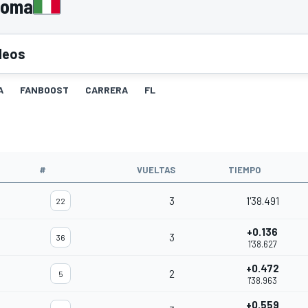
Roma
deos
A
FANBOOST
CARRERA
FL
#
VUELTAS
TIEMPO
3
1'38.491
22
+0.136
3
36
1'38.627
+0.472
2
5
1'38.963
+0.559