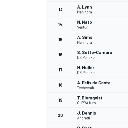
A. Lynn
FÓRMULA E
13
Mahindra
N. Nato
14
Venturi
A. Sims
15
Mahindra
S. Sette-Camara
16
DS Penske
N. Muller
17
DS Penske
A. Felix da Costa
18
Techeetah
WRC
T. Blomqvist
19
CUPRA Kiro
J. Dennis
20
Andretti