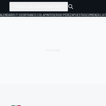
TODOS LOS CAMPEONATOS
ALENDARIO F1 2026
FRANCO COLAPINTO
SERGIO PÉREZ
APUESTAS
¡COMIENZA LA F