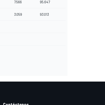
7.566
95.647
3.059
93.013
Contáctenos