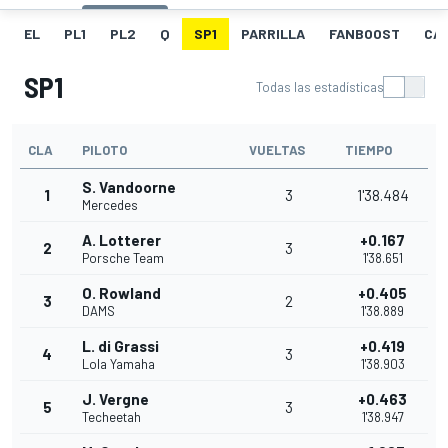
EL
PL1
PL2
Q
SP1
PARRILLA
FANBOOST
CA
SP1
Todas las estadísticas
CLA
PILOTO
VUELTAS
TIEMPO
S. Vandoorne
1
3
1'38.484
Mercedes
A. Lotterer
+0.167
2
3
Porsche Team
1'38.651
O. Rowland
+0.405
3
2
DAMS
1'38.889
L. di Grassi
+0.419
4
3
Lola Yamaha
1'38.903
J. Vergne
+0.463
5
3
Techeetah
1'38.947