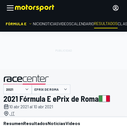
RESULTADOS
FÓRMULA E
INICIO
NOTICIAS
VIDEOS
CALENDARIO
CLAS
EPRIX DE ROMA
presentado por
2021 Fórmula E ePrix de Roma
10 abr 2021 al 10 abr 2021
, IT
Resumen
Resultados
Noticias
Videos