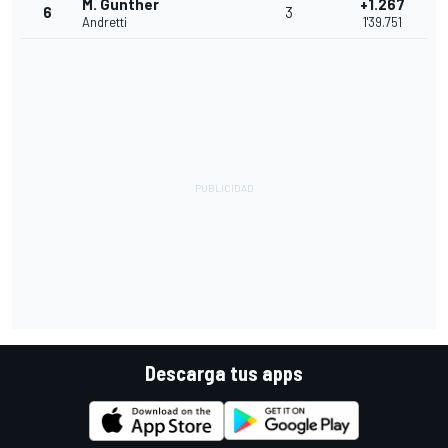
M. Gunther
+1.267
6
3
Andretti
1'39.751
Descarga tus apps